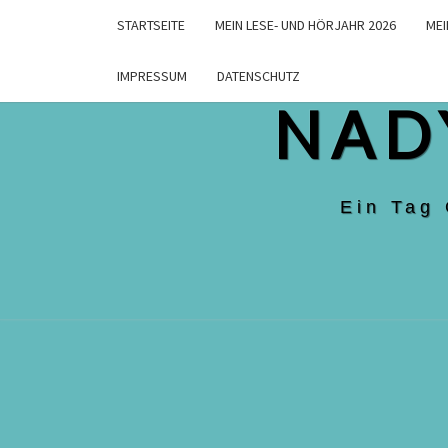
Skip
STARTSEITE
MEIN LESE- UND HÖRJAHR 2026
MEI
to
content
IMPRESSUM
DATENSCHUTZ
NAD
Ein Tag