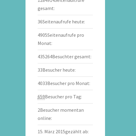
gesamt:
36
Seitenaufrufe heute:
4905
Seitenaufrufe pro
Monat:
435264
Besuchter gesamt:
33
Besucher heute:
4033
Besucher pro Monat:
659
Besucher pro Tag:
2
Besucher momentan
online:
15. März 2015
gezählt ab: