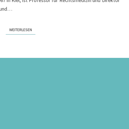
7 in Kiel, ist Professor für Rechtsmedizin und Direktor
e und…
WEITERLESEN
WEITERLESEN