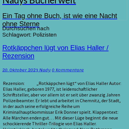
Ein Tag ohne Buch, ist wie eine Nacht
ohne Sterne
Durchsuchen nach
Schlagwort:
Polizisten
Rotkäppchen
Rotkäppchen lügt von Elias Haller /
lügt
Rezension
von
Elias
Kommentare
20. Oktober 2023
Nady
0 Kommentare
Haller
/
Rezension
Rezension: „Rotkäppchen lügt“ von Elias Haller Autor:
Elias Haller, geboren 1977, ist leidenschaftlicher
Schriftsteller, aber vor allem ist er seit über zwanzig Jahren
Polizeibeamter. Er lebt und arbeitet in Chemnitz, der Stadt,
in der auch seine erfolgreiche Reihe um
Kriminalhauptkommissar Erik Donner spielt. Klappentext:
Alle Märchen enden gut… Mit dieser Lüge beginnt die neue
schockierende Thriller-Trilogie von Elias Haller.