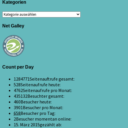
Kategorien
Kategorien
Net Galley
Count per Day
1284771
Seitenauftrufe gesamt:
528
Seitenaufrufe heute:
4762
Seitenaufrufe pro Monat:
435132
Besuchter gesamt:
460
Besucher heute:
3901
Besucher pro Monat:
658
Besucher pro Tag:
2
Besucher momentan online:
15. März 2015
gezählt ab: