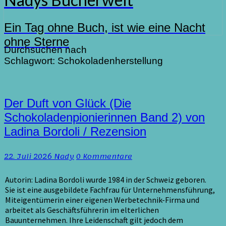
Ein Tag ohne Buch, ist wie eine Nacht
ohne Sterne
Durchsuchen nach
Schlagwort:
Schokoladenherstellung
Der
Der Duft von Glück (Die
Duft
Schokoladenpionierinnen Band 2) von
von
Ladina Bordoli / Rezension
Glück
(Die
Schokoladenpionierinnen
Kommentare
22. Juli 2026
Nady
0 Kommentare
Band
2)
Autorin: Ladina Bordoli wurde 1984 in der Schweiz geboren.
von
Sie ist eine ausgebildete Fachfrau für Unternehmensführung,
Ladina
Miteigentümerin einer eigenen Werbetechnik-Firma und
Bordoli
arbeitet als Geschäftsführerin im elterlichen
/
Bauunternehmen. Ihre Leidenschaft gilt jedoch dem
Rezension