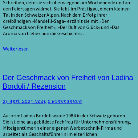
Schreiben, dem sie sich überwiegend am Wochenende und an
den Feiertagen widmet. Sie lebt im Prättigau, einem kleinen
Tal in den Schweizer Alpen. Nach dem Erfolg ihrer
dreibändigen »Mandelli-Saga« erzählt sie mit »Der
Geschmack von Freiheit«, »Der Duft von Glück« und »Das
Aroma von Liebe« nun die Geschichte…
Weiterlesen
Weiterlesen
Der
Der Geschmack von Freiheit von Ladina
Geschmack
Bordoli / Rezension
von
Freiheit
Kommentare
27. April 2025
Nady
0 Kommentare
von
Ladina
Bordoli
Autorin: Ladina Bordoli wurde 1984 in der Schweiz geboren.
/
Sie ist eine ausgebildete Fachfrau für Unternehmensführung,
Rezension
Miteigentümerin einer eigenen Werbetechnik-Firma und
arbeitet als Geschäftsführerin im elterlichen