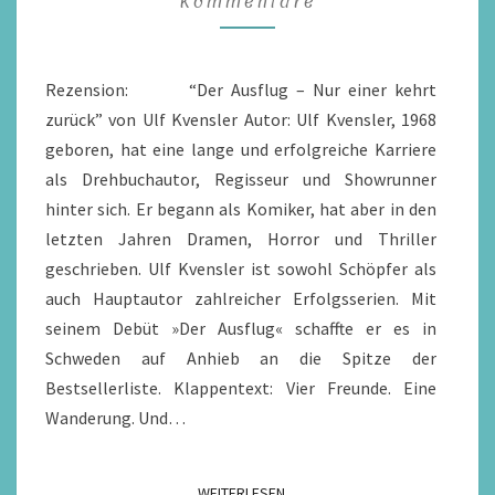
Kommentare
KEHRT
ZURÜCK
VON
Rezension: “Der Ausflug – Nur einer kehrt
ULF
zurück” von Ulf Kvensler Autor: Ulf Kvensler, 1968
KVENSLER
geboren, hat eine lange und erfolgreiche Karriere
/
als Drehbuchautor, Regisseur und Showrunner
REZENSION
hinter sich. Er begann als Komiker, hat aber in den
letzten Jahren Dramen, Horror und Thriller
geschrieben. Ulf Kvensler ist sowohl Schöpfer als
auch Hauptautor zahlreicher Erfolgsserien. Mit
seinem Debüt »Der Ausflug« schaffte er es in
Schweden auf Anhieb an die Spitze der
Bestsellerliste. Klappentext: Vier Freunde. Eine
Wanderung. Und…
WEITERLESEN
WEITERLESEN