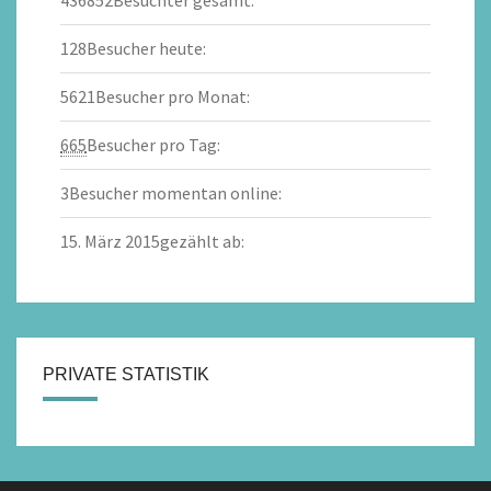
436852
Besuchter gesamt:
128
Besucher heute:
5621
Besucher pro Monat:
665
Besucher pro Tag:
3
Besucher momentan online:
15. März 2015
gezählt ab:
PRIVATE STATISTIK