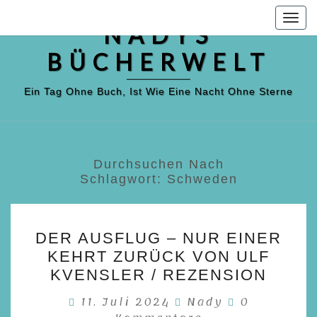
Skip
Togg
to
NADYS
navig
content
BÜCHERWELT
Ein Tag Ohne Buch, Ist Wie Eine Nacht Ohne Sterne
Durchsuchen Nach
Schlagwort:
Schweden
DER
DER AUSFLUG – NUR EINER
AUSFLUG
KEHRT ZURÜCK VON ULF
–
KVENSLER / REZENSION
NUR
Kommentar
11. Juli 2024
Nady
0
EINER