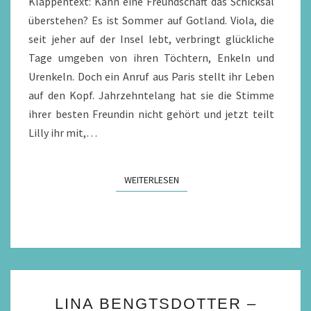
Klappentext: Kann eine Freundschaft das Schicksal
überstehen? Es ist Sommer auf Gotland. Viola, die
seit jeher auf der Insel lebt, verbringt glückliche
Tage umgeben von ihren Töchtern, Enkeln und
Urenkeln. Doch ein Anruf aus Paris stellt ihr Leben
auf den Kopf. Jahrzehntelang hat sie die Stimme
ihrer besten Freundin nicht gehört und jetzt teilt
Lilly ihr mit,…
WEITERLESEN
WEITERLESEN
LINA
LINA BENGTSDOTTER –
BENGTSDOTTER