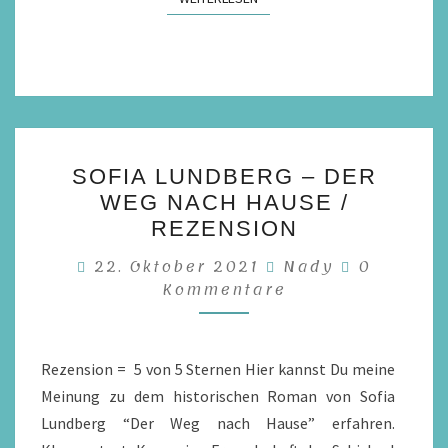
SOFIA
SOFIA LUNDBERG – DER
LUNDBERG
WEG NACH HAUSE /
–
REZENSION
DER
Komment
22. Oktober 2021
Nady
0
WEG
Kommentare
NACH
HAUSE
/
Rezension = 5 von 5 Sternen Hier kannst Du meine
REZENSION
Meinung zu dem historischen Roman von Sofia
Lundberg “Der Weg nach Hause” erfahren.