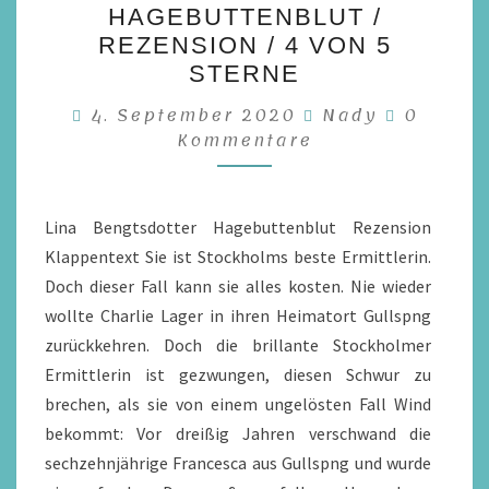
HAGEBUTTENBLUT /
–
REZENSION / 4 VON 5
HAGEBUTTENBLUT
STERNE
/
Kommen
4. September 2020
Nady
0
REZENSION
Kommentare
/
4
VON
Lina Bengtsdotter Hagebuttenblut Rezension
5
Klappentext Sie ist Stockholms beste Ermittlerin.
STERNE
Doch dieser Fall kann sie alles kosten. Nie wieder
wollte Charlie Lager in ihren Heimatort Gullspng
zurückkehren. Doch die brillante Stockholmer
Ermittlerin ist gezwungen, diesen Schwur zu
brechen, als sie von einem ungelösten Fall Wind
bekommt: Vor dreißig Jahren verschwand die
sechzehnjährige Francesca aus Gullspng und wurde