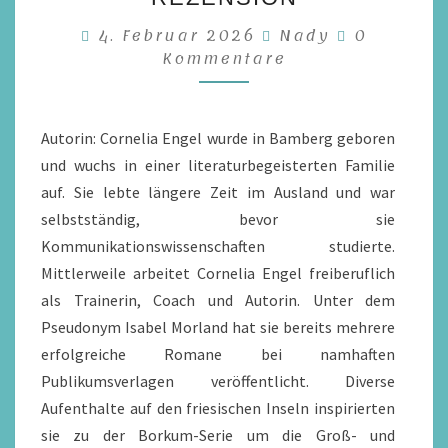
TRÄUME
Kommenta
4. Februar 2026
Nady
0
AUF
Kommentare
SYLT
VON
CORNELIA
Autorin: Cornelia Engel wurde in Bamberg geboren
ENGEL
und wuchs in einer literaturbegeisterten Familie
/
auf. Sie lebte längere Zeit im Ausland und war
REZENSION
selbstständig, bevor sie
Kommunikationswissenschaften studierte.
Mittlerweile arbeitet Cornelia Engel freiberuflich
als Trainerin, Coach und Autorin. Unter dem
Pseudonym Isabel Morland hat sie bereits mehrere
erfolgreiche Romane bei namhaften
Publikumsverlagen veröffentlicht. Diverse
Aufenthalte auf den friesischen Inseln inspirierten
sie zu der Borkum-Serie um die Groß- und