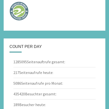
COUNT PER DAY
1285095
Seitenauftrufe gesamt:
217
Seitenaufrufe heute:
5086
Seitenaufrufe pro Monat:
435420
Besuchter gesamt:
189
Besucher heute: