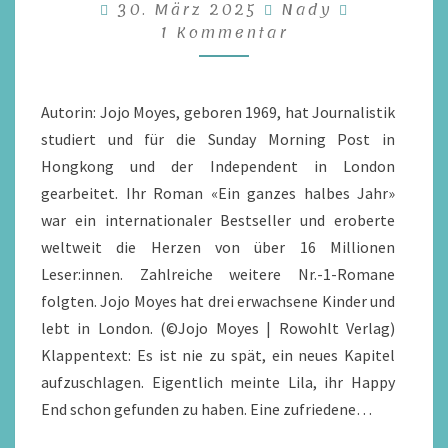
Kommenta
30. März 2025
Nady
VON
1 Kommentar
JOJO
MOYES
/
Autorin: Jojo Moyes, geboren 1969, hat Journalistik
REZENSION
studiert und für die Sunday Morning Post in
Hongkong und der Independent in London
gearbeitet. Ihr Roman «Ein ganzes halbes Jahr»
war ein internationaler Bestseller und eroberte
weltweit die Herzen von über 16 Millionen
Leser:innen. Zahlreiche weitere Nr.-1-Romane
folgten. Jojo Moyes hat drei erwachsene Kinder und
lebt in London. (©Jojo Moyes | Rowohlt Verlag)
Klappentext: Es ist nie zu spät, ein neues Kapitel
aufzuschlagen. Eigentlich meinte Lila, ihr Happy
End schon gefunden zu haben. Eine zufriedene…