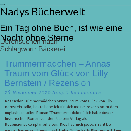
Toggle
Nadys Bücherwelt
Skip
navigation
to
content
Ein Tag ohne Buch, ist wie eine
Nacht ohne Sterne
Durchsuchen nach
Schlagwort:
Bäckerei
Trümmermädchen
Trümmermädchen – Annas
–
Traum vom Glück von Lilly
Annas
Traum
Bernstein / Rezension
vom
Glück
Kommentare
26. November 2020
Nady
2 Kommentare
von
Rezension Trümmermädchen Annas Traum vom Glück von Lilly
Lilly
Bernstein Hallo, heute habe ich für Dich meine Rezension zu dem
Bernstein
unglaublich tollen Roman “Trümmermädchen”. Ich habe diesen
/
historischen Roman von dem Ullstein Verlag als
Rezension
Rezensionsexemplar erhalten. Dies hat mich jedoch nicht bei
meiner Rezension beeinflusst. Liebe Grüße Nady Klappentext: Eine