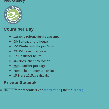
Net Galley
Count per Day
1285572
Seitenauftrufe gesamt:
694
Seitenaufrufe heute:
5563
Seitenaufrufe pro Monat:
435858
Besuchter gesamt:
627
Besucher heute:
4627
Besucher pro Monat:
659
Besucher pro Tag:
2
Besucher momentan online:
15. März 2015
gezählt ab:
Private Statistik
© 2026
|
Stolz präsentiert von
WordPress
|
Theme:
Nisarg