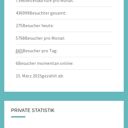
7396
Seitenaufrufe pro Monat:
436999
Besuchter gesamt:
275
Besucher heute:
5768
Besucher pro Monat:
665
Besucher pro Tag:
6
Besucher momentan online:
15. März 2015
gezählt ab:
PRIVATE STATISTIK