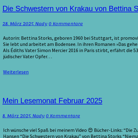
Die
Die Schwestern von Krakau von Bettina S
Schwestern
von
Kommentare
28. März 2025
Nady
0 Kommentare
Krakau
von
Bettina
Autorin: Bettina Storks, geboren 1960 bei Stuttgart, ist promovie
Storks
Sie lebt und arbeitet am Bodensee. In ihren Romanen »Das geheim
/
Als Édiths Vater Simon Mercier 2016 in Paris stirbt, erfährt d
Videorezension
jüdischer Vater Opfer…
Weiterlesen
Weiterlesen
Mein
Mein Lesemonat Februar 2025
Lesemonat
Februar
Kommentare
8. März 2025
Nady
0 Kommentare
2025
Ich wünsche viel Spaß bei meinem Video 😍 Bücher-Links: “Die Zu
Hansen “Die Schwestern von Krakau” von Bettina Storks “Niema