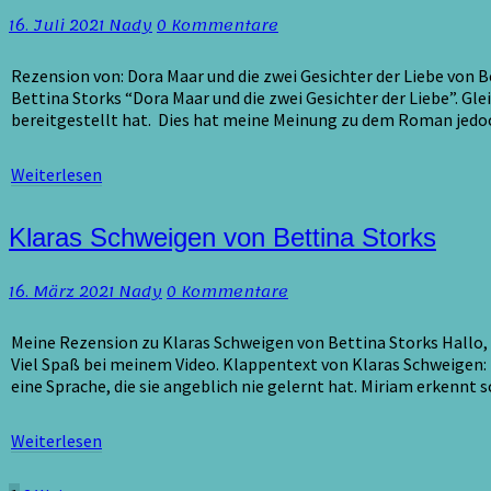
und
Kommentare
16. Juli 2021
Nady
0 Kommentare
die
zwei
Gesichter
Rezension von: Dora Maar und die zwei Gesichter der Liebe von 
der
Bettina Storks “Dora Maar und die zwei Gesichter der Liebe”. Gle
Liebe
bereitgestellt hat. Dies hat meine Meinung zu dem Roman jedoch
von
Bettina
Weiterlesen
Weiterlesen
Storks
Klaras
Klaras Schweigen von Bettina Storks
Schweigen
von
Kommentare
16. März 2021
Nady
0 Kommentare
Bettina
Storks
Meine Rezension zu Klaras Schweigen von Bettina Storks Hallo,
Viel Spaß bei meinem Video. Klappentext von Klaras Schweigen:
eine Sprache, die sie angeblich nie gelernt hat. Miriam erkennt
Weiterlesen
Weiterlesen