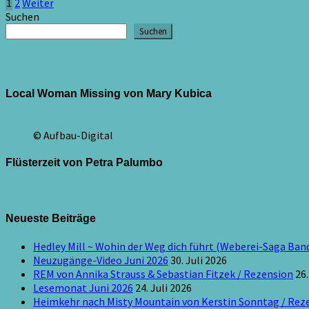
Seitennummerierung
1
2
Weiter
Suchen
der
Suchen
Beiträge
Local Woman Missing von Mary Kubica
© Aufbau-Digital
Flüsterzeit von Petra Palumbo
Neueste Beiträge
Hedley Mill ~ Wohin der Weg dich führt (Weberei-Saga Band
Neuzugänge-Video Juni 2026
30. Juli 2026
REM von Annika Strauss & Sebastian Fitzek / Rezension
26.
Lesemonat Juni 2026
24. Juli 2026
Heimkehr nach Misty Mountain von Kerstin Sonntag / Rez