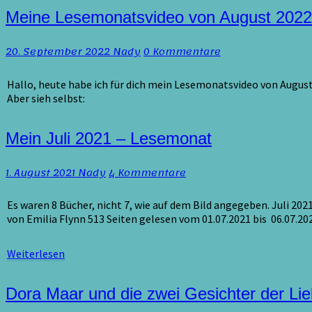
Meine
Meine Lesemonatsvideo von August 2022
Lesemonatsvideo
von
Kommentare
20. September 2022
Nady
0 Kommentare
August
2022
Hallo, heute habe ich für dich mein Lesemonatsvideo von August
Aber sieh selbst:
Mein
Mein Juli 2021 – Lesemonat
Juli
2021
Kommentare
1. August 2021
Nady
4 Kommentare
–
Lesemonat
Es waren 8 Bücher, nicht 7, wie auf dem Bild angegeben.
von Emilia Flynn 513 Seiten gelesen vom 01.07.2021 bis 06.07.
Weiterlesen
Weiterlesen
Dora
Dora Maar und die zwei Gesichter der Lie
Maar