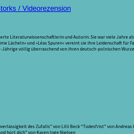
torks / Videorezension
rte Literaturwissenschaftlerin und Autorin. Sie war viele Jahre als
e Lächeln« und »Léas Spuren« vereint sie ihre Leidenschaft für F
ie 53-Jährige völlig überraschend von ihren deutsch-polnischen W
verlässigkeit des Zufalls” von Lilli Beck “Todesfrist” von Andrea
nd hört dich” von Karen Inge Nielsen