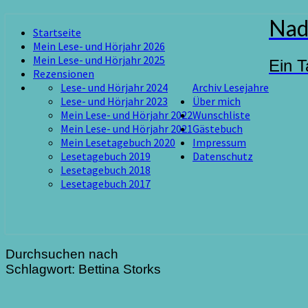
Skip
Nad
Startseite
to
Mein Lese- und Hörjahr 2026
content
Mein Lese- und Hörjahr 2025
Ein T
Rezensionen
Lese- und Hörjahr 2024
Archiv Lesejahre
Lese- und Hörjahr 2023
Über mich
Mein Lese- und Hörjahr 2022
Wunschliste
Mein Lese- und Hörjahr 2021
Gästebuch
Mein Lesetagebuch 2020
Impressum
Lesetagebuch 2019
Datenschutz
Lesetagebuch 2018
Lesetagebuch 2017
Durchsuchen nach
Schlagwort:
Bettina Storks