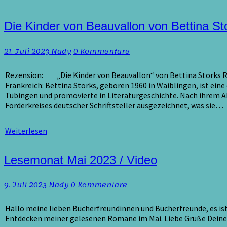
Die
Die Kinder von Beauvallon von Bettina St
Kinder
von
Kommentare
21. Juli 2023
Nady
0 Kommentare
Beauvallon
von
Bettina
Rezension: „Die Kinder von Beauvallon“ von Bettina Storks Re
Storks
Frankreich: Bettina Storks, geboren 1960 in Waiblingen, ist eine
/
Tübingen und promovierte in Literaturgeschichte. Nach ihrem Abs
Rezension
Förderkreises deutscher Schriftsteller ausgezeichnet, was sie…
Weiterlesen
Weiterlesen
Lesemonat
Lesemonat Mai 2023 / Video
Mai
2023
Kommentare
9. Juli 2023
Nady
0 Kommentare
/
Video
Hallo meine lieben Bücherfreundinnen und Bücherfreunde, es ist
Entdecken meiner gelesenen Romane im Mai. Liebe Grüße Dein