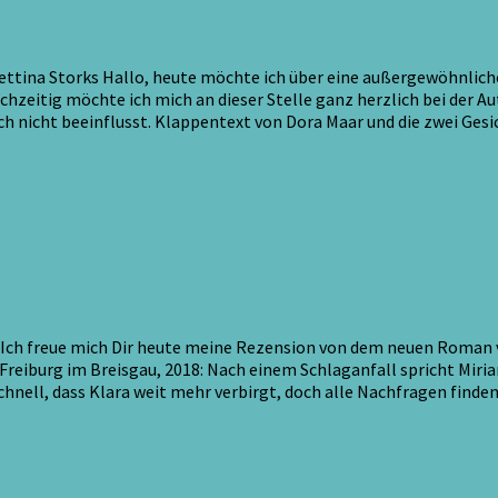
Bettina Storks Hallo, heute möchte ich über eine außergewöhnlic
ichzeitig möchte ich mich an dieser Stelle ganz herzlich bei der A
 nicht beeinflusst. Klappentext von Dora Maar und die zwei Gesi
 Ich freue mich Dir heute meine Rezension von dem neuen Roman v
 Freiburg im Breisgau, 2018: Nach einem Schlaganfall spricht Mi
 schnell, dass Klara weit mehr verbirgt, doch alle Nachfragen fin