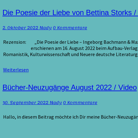
Die
Die Poesie der Liebe von Bettina Storks 
Poesie
der
Kommentare
2. Oktober 2022
Nady
0 Kommentare
Liebe
von
Bettina
Rezension: „Die Poesie der Liebe – Ingeborg Bachma
Storks
erschienen am 16. August 2022 beim Aufbau-Verlag Autorin: Fa
/
Romanistik, Kulturwissenschaft und Neuere deutsche Literaturg
Rezension
Weiterlesen
Weiterlesen
Bücher-
Bücher-Neuzugänge August 2022 / Video
Neuzugänge
August
Kommentare
30. September 2022
Nady
0 Kommentare
2022
/
Video
Hallo, in diesem Beitrag möchte ich Dir meine Bücher-Neuzugän