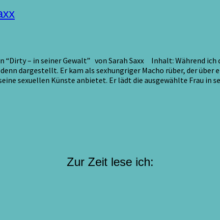
axx
“Dirty – in seiner Gewalt” von Sarah Saxx Inhalt: Während ich die 
denn dargestellt. Er kam als sexhungriger Macho rüber, der über e
eine sexuellen Künste anbietet. Er lädt die ausgewählte Frau in 
Zur Zeit lese ich: