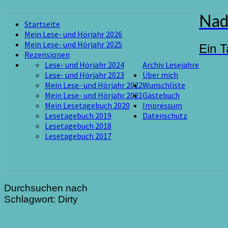
Skip
Nad
Startseite
to
Mein Lese- und Hörjahr 2026
content
Mein Lese- und Hörjahr 2025
Ein T
Rezensionen
Lese- und Hörjahr 2024
Archiv Lesejahre
Lese- und Hörjahr 2023
Über mich
Mein Lese- und Hörjahr 2022
Wunschliste
Mein Lese- und Hörjahr 2021
Gästebuch
Mein Lesetagebuch 2020
Impressum
Lesetagebuch 2019
Datenschutz
Lesetagebuch 2018
Lesetagebuch 2017
Durchsuchen nach
Schlagwort:
Dirty