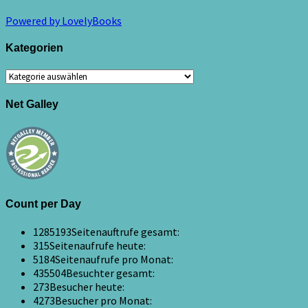
Powered by LovelyBooks
Kategorien
Kategorien
Net Galley
Count per Day
1285193
Seitenauftrufe gesamt:
315
Seitenaufrufe heute:
5184
Seitenaufrufe pro Monat:
435504
Besuchter gesamt:
273
Besucher heute:
4273
Besucher pro Monat: