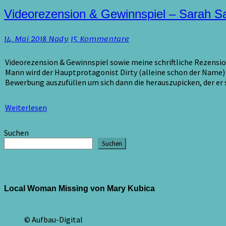
Videorezension
Videorezension & Gewinnspiel – Sarah S
&
Gewinnspiel
Kommentare
14. Mai 2018
Nady
15 Kommentare
–
Sarah
Saxx
Videorezension & Gewinnspiel sowie meine schriftliche Rezension 
Mann wird der Hauptprotagonist Dirty (alleine schon der Name) 
Bewerbung auszufüllen um sich dann die herauszupicken, der er s
Weiterlesen
Weiterlesen
Suchen
Suchen
Local Woman Missing von Mary Kubica
© Aufbau-Digital