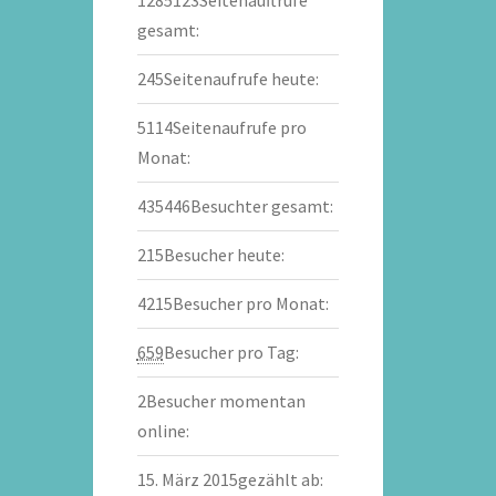
gesamt:
245
Seitenaufrufe heute:
5114
Seitenaufrufe pro
Monat:
435446
Besuchter gesamt:
215
Besucher heute:
4215
Besucher pro Monat:
659
Besucher pro Tag:
2
Besucher momentan
online:
15. März 2015
gezählt ab: