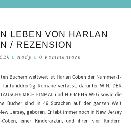
NUR
IN LEBEN VON HARLAN
FÜR
N / REZENSION
DEIN
LEBEN
Kommentare
2025
Nady
0 Kommentare
VON
HARLAN
ckten Büchern weltweit ist Harlan Coben der Nummer-1-
COBEN
 fünfunddreißig Romane verfasst, darunter WIN, DER
/
TÄUSCHE MICH EINMAL und NIE MEHR WEG sowie die
REZENSION
ine Bücher sind in 46 Sprachen auf der ganzen Welt
 New Jersey, geboren. Er lebt immer noch in New Jersey
Coben, einer Kinderärztin, und ihren vier Kindern.