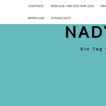
Skip
STARTSEITE
MEIN LESE- UND HÖRJAHR 2026
MEI
to
content
IMPRESSUM
DATENSCHUTZ
NAD
Ein Tag