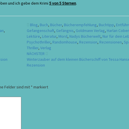
ieben und ich gebe dem Krimi
5 von 5 Sternen
.
Blog
,
Buch
,
Bücher
,
Bücherempfehlung
,
Buchtipp
,
Entfüh
an
,
Gefangenschaft
,
Gefängnis
,
Goldmann Verlag
,
Harlan Cobe
Lektüre
,
Literatur
,
Mord
,
Nadys Bücherwelt
,
Nur für dein Le
Psychothriller
,
Randomhouse
,
Rezension
,
Rezensionen
,
Sp
Thriller
,
Verlag
NÄCHSTER
nsion
Winterzauber auf dem kleinen Bücherschiff von Tessa Hans
Rezension
he Felder sind mit
*
markiert