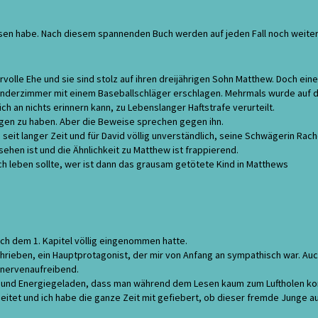
elesen habe. Nach diesem spannenden Buch werden auf jeden Fall noch weite
rvolle Ehe und sie sind stolz auf ihren dreijährigen Sohn Matthew. Doch ein
 Kinderzimmer mit einem Baseballschläger erschlagen. Mehrmals wurde auf 
ch an nichts erinnern kann, zu Lebenslanger Haftstrafe verurteilt.
angen zu haben. Aber die Beweise sprechen gegen ihn.
seit langer Zeit und für David völlig unverständlich, seine Schwägerin Rache
 sehen ist und die Ähnlichkeit zu Matthew ist frappierend.
 leben sollte, wer ist dann das grausam getötete Kind in Matthews
ch dem 1. Kapitel völlig eingenommen hatte.
chrieben, ein Hauptprotagonist, der mir von Anfang an sympathisch war. Au
e nervenaufreibend.
nd und Energiegeladen, dass man während dem Lesen kaum zum Luftholen k
tet und ich habe die ganze Zeit mit gefiebert, ob dieser fremde Junge a