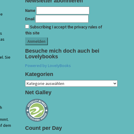
Newsletter abonnieren
Name
re
Email
Subscribing I accept the privacy rules of
this site
es
das
Besuche mich doch auch bei
Lovelybooks
l. Sie
Powered by LovelyBooks
Kategorien
Kategorien
Net Galley
ch
ommt.
uf dem
Count per Day