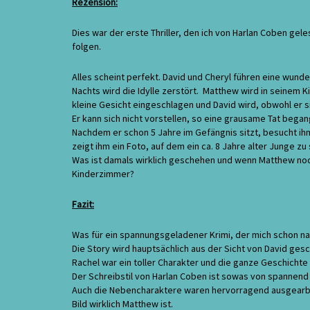
Rezension:
Dies war der erste Thriller, den ich von Harlan Coben g
folgen.
Alles scheint perfekt. David und Cheryl führen eine wunde
Nachts wird die Idylle zerstört. Matthew wird in seinem
kleine Gesicht eingeschlagen und David wird, obwohl er si
Er kann sich nicht vorstellen, so eine grausame Tat beg
Nachdem er schon 5 Jahre im Gefängnis sitzt, besucht ihn 
zeigt ihm ein Foto, auf dem ein ca. 8 Jahre alter Junge zu
Was ist damals wirklich geschehen und wenn Matthew noch
Kinderzimmer?
Fazit:
Was für ein spannungsgeladener Krimi, der mich schon na
Die Story wird hauptsächlich aus der Sicht von David ges
Rachel war ein toller Charakter und die ganze Geschicht
Der Schreibstil von Harlan Coben ist sowas von spanne
Auch die Nebencharaktere waren hervorragend ausgearbei
Bild wirklich Matthew ist.