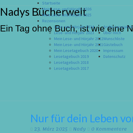
Startseite
Nadys Bücherwelt
Skip
Mein Lese- und Hörjahr 2026
to
Mein Lese- und Hörjahr 2025
content
Rezensionen
Ein Tag ohne Buch, ist wie eine 
Lese- und Hörjahr 2024
Archiv Lesejahre
Lese- und Hörjahr 2023
Über mich
Mein Lese- und Hörjahr 2022
Wunschliste
Mein Lese- und Hörjahr 2021
Gästebuch
Mein Lesetagebuch 2020
Impressum
Lesetagebuch 2019
Datenschutz
Lesetagebuch 2018
Lesetagebuch 2017
Nur für dein Leben v
Nur
für
dein
Kommentare
23. März 2025
Nady
0 Kommentare