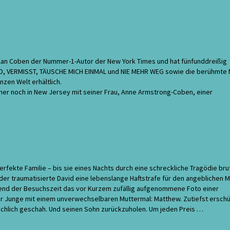
arlan Coben der Nummer-1-Autor der New York Times und hat fünfunddreißig
D, VERMISST, TÄUSCHE MICH EINMAL und NIE MEHR WEG sowie die berühmte 
nzen Welt erhältlich.
mer noch in New Jersey mit seiner Frau, Anne Armstrong-Coben, einer
erfekte Familie – bis sie eines Nachts durch eine schreckliche Tragödie bru
er traumatisierte David eine lebenslange Haftstrafe für den angeblichen 
end der Besuchszeit das vor Kurzem zufällig aufgenommene Foto einer
r Junge mit einem unverwechselbaren Muttermal: Matthew. Zutiefst erschü
sächlich geschah. Und seinen Sohn zurückzuholen. Um jeden Preis …