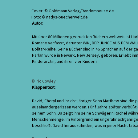
Leben
von
Cover: © Goldmann Verlag/Randomhouse.de
Harlan
Foto: © nadys-buecherwelt.de
Coben
Autor:
/
Rezension
Mit über 80 Millionen gedruckten Büchern weltweit ist H
Romane verfasst, darunter WIN, DER JUNGE AUS DEM WAL
Bolitar-Reihe. Seine Bücher sind in 46 Sprachen auf der ga
Harlan wurde in Newark, New Jersey, geboren. Er lebt im
Kinderärztin, und ihren vier Kindern.
© Pic Cowley
Klappentext:
David, Cheryl und ihr dreijähriger Sohn Matthew sind die p
auseinandergerissen werden. Fünf Jahre später verbüßt d
seinem Sohn. Da zeigt ihm seine Schwägerin Rachel währ
Menschenmenge. Im Hintergrund ein ungefähr achtjährige
beschließt David herauszufinden, was in jener Nacht tat