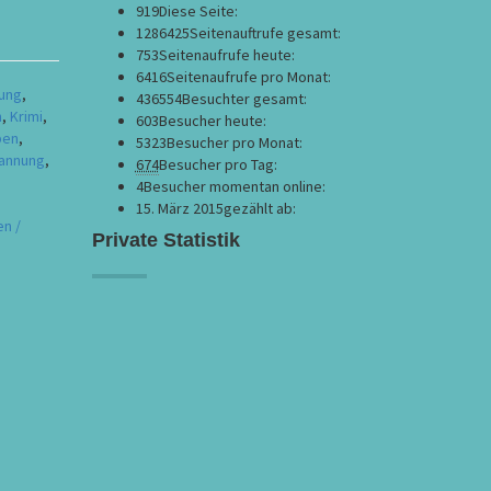
919
Diese Seite:
1286425
Seitenauftrufe gesamt:
753
Seitenaufrufe heute:
6416
Seitenaufrufe pro Monat:
rung
,
436554
Besuchter gesamt:
n
,
Krimi
,
603
Besucher heute:
ben
,
5323
Besucher pro Monat:
annung
,
674
Besucher pro Tag:
4
Besucher momentan online:
15. März 2015
gezählt ab:
en /
Private Statistik