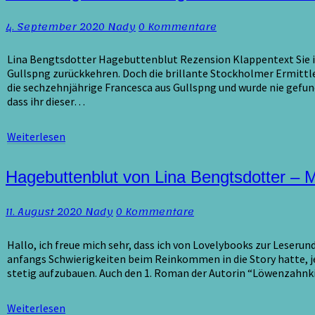
Bengtsdotter
–
Kommentare
4. September 2020
Nady
0 Kommentare
Hagebuttenblut
/
Rezension
Lina Bengtsdotter Hagebuttenblut Rezension Klappentext Sie ist 
/
Gullspng zurückkehren. Doch die brillante Stockholmer Ermittl
4
die sechzehnjährige Francesca aus Gullspng und wurde nie gefund
von
dass ihr dieser…
5
Sterne
Weiterlesen
Weiterlesen
Hagebuttenblut
Hagebuttenblut von Lina Bengtsdotter – M
von
Lina
Kommentare
11. August 2020
Nady
0 Kommentare
Bengtsdotter
–
Mein
Hallo, ich freue mich sehr, dass ich von Lovelybooks zur Leseru
Lesealltag
anfangs Schwierigkeiten beim Reinkommen in die Story hatte, jet
stetig aufzubauen. Auch den 1. Roman der Autorin “Löwenzahnkin
Weiterlesen
Weiterlesen