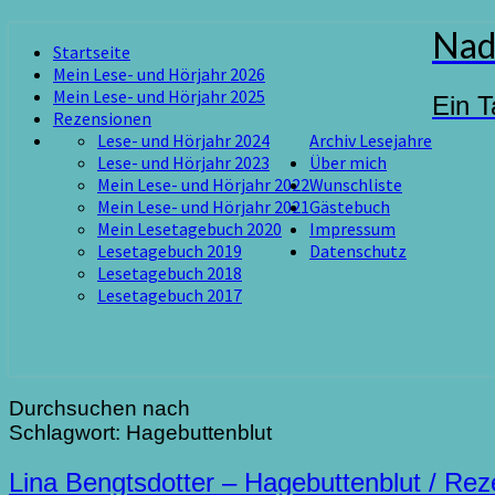
Skip
Nad
Startseite
to
Mein Lese- und Hörjahr 2026
content
Mein Lese- und Hörjahr 2025
Ein T
Rezensionen
Lese- und Hörjahr 2024
Archiv Lesejahre
Lese- und Hörjahr 2023
Über mich
Mein Lese- und Hörjahr 2022
Wunschliste
Mein Lese- und Hörjahr 2021
Gästebuch
Mein Lesetagebuch 2020
Impressum
Lesetagebuch 2019
Datenschutz
Lesetagebuch 2018
Lesetagebuch 2017
Durchsuchen nach
Schlagwort:
Hagebuttenblut
Lina
Lina Bengtsdotter – Hagebuttenblut / Rez