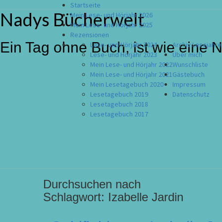
Startseite
Nadys Bücherwelt
Skip
Mein Lese- und Hörjahr 2026
to
Mein Lese- und Hörjahr 2025
content
Rezensionen
Ein Tag ohne Buch, ist wie eine 
Lese- und Hörjahr 2024
Archiv Lesejahre
Lese- und Hörjahr 2023
Über mich
Mein Lese- und Hörjahr 2022
Wunschliste
Mein Lese- und Hörjahr 2021
Gästebuch
Mein Lesetagebuch 2020
Impressum
Lesetagebuch 2019
Datenschutz
Lesetagebuch 2018
Lesetagebuch 2017
Durchsuchen nach
Schlagwort:
Izabelle Jardin