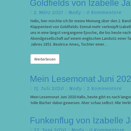
Goldfields
Goldfields von Izabelle J
von
Kommentare
2. März 2021
Nady
0 Kommentare
Izabelle
Jardin
Hallo, hier möchte ich Dir meine Meinung über den 2. Band
/
Klappentext von Goldfields: Einmal mehr verknüpft Izabe
Rezension
uns in eine längst vergangene Epoche, die bis heute nach
Abendgesellschaft auf einem englischen Landsitz einer fa
Jahres 1851. Beatrice Ames, Tochter einer…
Weiterlesen
Weiterlesen
Mein
Mein Lesemonat Juni 20
Lesemonat
Kommentare
15. Juli 2020
Nady
2 Kommentare
Juni
2020
Mein Lesemonat Juni 2020 Hallo, heute gibt es nach langer
tolle Bücher dabei gewesen. Aber schau selbst: Alle Verl
Funkenflug
Funkenflug von Izabelle 
von
Kommentare
22. Juni 2020
Nady
0 Kommentare
Izabelle