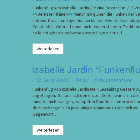
Jardin
Funkenflug von Izabelle Jardin / Meine Rezension / 5 v
/
>>Bernsteintränen<<.Manchmal glühen die Funken der Verg
Meine
Lebens. Daran hat Faye Duncan keinen Zweifel. Deshalb wil
Rezension
Constantins Vater ist damit nicht einverstanden. Traditi
so leicht gibt die selbstbewusste Faye nicht auf….
Weiterlesen
Weiterlesen
Izabelle
Izabelle Jardin “Funkenflu
Jardin
Kommentare
12. Juni 2020
Nady
0 Kommentare
“Funkenflug”
/
Funkenflug von Izabelle Jardin Mein Lesealltag Gestern 
Mein
angefangen. Schon nach den ersten Seiten war ich in der 
Lesealltag
musste mich zwingen, zur späten Stunde zu unterbrechen.
dort verbergen sich ja so einige spannende Geschichten.
Gegenwart…
Weiterlesen
Weiterlesen