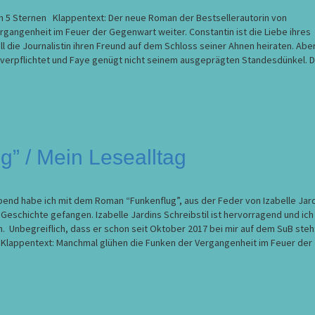
on 5 Sternen Klappentext: Der neue Roman der Bestsellerautorin von
angenheit im Feuer der Gegenwart weiter. Constantin ist die Liebe ihres
l die Journalistin ihren Freund auf dem Schloss seiner Ahnen heiraten. Abe
on verpflichtet und Faye genügt nicht seinem ausgeprägten Standesdünkel. 
g” / Mein Lesealltag
Abend habe ich mit dem Roman “Funkenflug”, aus der Feder von Izabelle Jar
Geschichte gefangen. Izabelle Jardins Schreibstil ist hervorragend und ich
 Unbegreiflich, dass er schon seit Oktober 2017 bei mir auf dem SuB steh
 Klappentext: Manchmal glühen die Funken der Vergangenheit im Feuer der