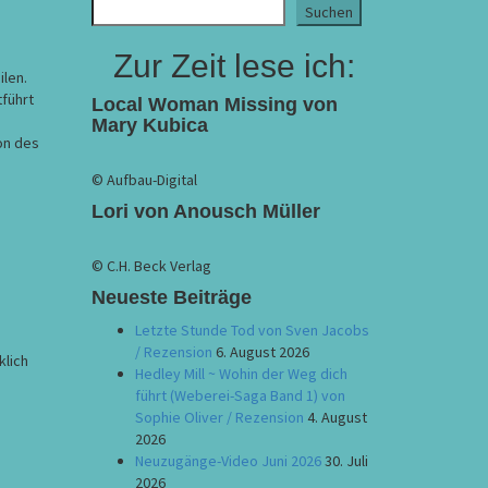
Suchen
Zur Zeit lese ich:
ilen.
tführt
Local Woman Missing von
Mary Kubica
on des
© Aufbau-Digital
Lori von Anousch Müller
© C.H. Beck Verlag
Neueste Beiträge
Letzte Stunde Tod von Sven Jacobs
/ Rezension
6. August 2026
klich
Hedley Mill ~ Wohin der Weg dich
führt (Weberei-Saga Band 1) von
Sophie Oliver / Rezension
4. August
2026
Neuzugänge-Video Juni 2026
30. Juli
2026