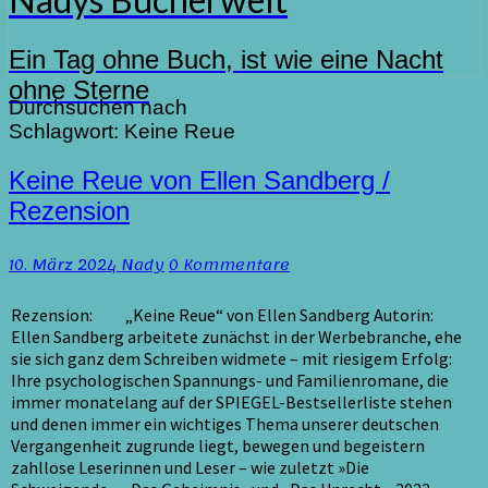
Ein Tag ohne Buch, ist wie eine Nacht
ohne Sterne
Durchsuchen nach
Schlagwort:
Keine Reue
Keine
Keine Reue von Ellen Sandberg /
Reue
Rezension
von
Ellen
Kommentare
10. März 2024
Nady
0 Kommentare
Sandberg
/
Rezension
Rezension: „Keine Reue“ von Ellen Sandberg Autorin:
Ellen Sandberg arbeitete zunächst in der Werbebranche, ehe
sie sich ganz dem Schreiben widmete – mit riesigem Erfolg:
Ihre psychologischen Spannungs- und Familienromane, die
immer monatelang auf der SPIEGEL-Bestsellerliste stehen
und denen immer ein wichtiges Thema unserer deutschen
Vergangenheit zugrunde liegt, bewegen und begeistern
zahllose Leserinnen und Leser – wie zuletzt »Die