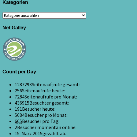
Kategorien
Kategorien
Net Galley
Count per Day
1287293
Seitenauftrufe gesamt:
256
Seitenaufrufe heute:
7284
Seitenaufrufe pro Monat:
436915
Besuchter gesamt:
191
Besucher heute:
5684
Besucher pro Monat:
665
Besucher pro Tag:
2
Besucher momentan online:
15. März 2015
gezählt ab: