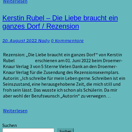
Weiterlesen
Weiterlesen
Kerstin
Kerstin Rubel – Die Liebe braucht ein
Rubel
ganzes Dorf / Rezension
–
Die
Kommentare
20. August 2022
Nady
0 Kommentare
Liebe
braucht
ein
Rezension: „Die Liebe braucht ein ganzes Dorf“ von Kerstin
ganzes
Rubel erschienen am 01. Juni 2022 beim Droemer-
Dorf
Knaur Verlag 3 von 5 Sterne Vielen Dank an den Droemer-
/
Knaur Verlag für die Zusendung des Rezensionsexemplars.
Rezension
Autorin: „Ich schreibe für mein Leben gerne. Schreiben ist ein
Seinszustand, eine herausgehobene Zeit, die mich still und
froh sein lässt. Das wusste ich schon als Schülerin. Da mir
aber wohl der Berufswunsch „Autorin“ zu verwegen…
Weiterlesen
Weiterlesen
Suchen
Suchen