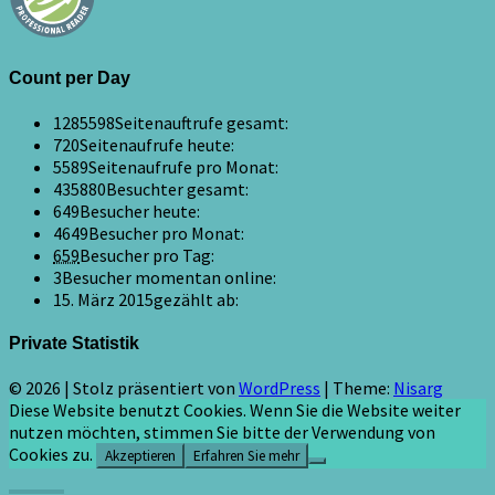
Count per Day
1285598
Seitenauftrufe gesamt:
720
Seitenaufrufe heute:
5589
Seitenaufrufe pro Monat:
435880
Besuchter gesamt:
649
Besucher heute:
4649
Besucher pro Monat:
659
Besucher pro Tag:
3
Besucher momentan online:
15. März 2015
gezählt ab:
Private Statistik
© 2026
|
Stolz präsentiert von
WordPress
|
Theme:
Nisarg
Diese Website benutzt Cookies. Wenn Sie die Website weiter
nutzen möchten, stimmen Sie bitte der Verwendung von
Cookies zu.
Akzeptieren
Erfahren Sie mehr