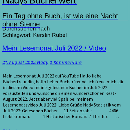
Ein Tag ohne Buch, ist wie eine Nacht
ohne Sterne
Durchsuchen nach
Schlagwort:
Kerstin Rubel
Mein
Mein Lesemonat Juli 2022 / Video
Lesemonat
Juli
Kommentare
27. August 2022
Nady
0 Kommentare
2022
/
Video
Mein Lesemonat Juli 2022 auf YouTube Hallo liebe
Bücherfreundin, hallo lieber Bücherfreund, ich freue mich, dir
in diesem Video meine gelesenen Bücher im Juli 2022
vorzustellen und wünsche dir einen wunderschönen Rest-
August 2022. Jetzt aber viel Spaß bei meinem
Lesemonatsvideo Juli 2022! Liebe Grüße Nady Statistik vom
Juli 2022: Gelesenen Bücher: 11 Seitenzahl: 4466
Liebesroman: 1 Historischer Roman: 7 Thriller: …