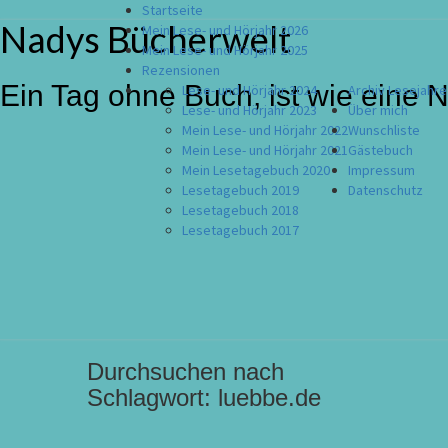
Startseite
Nadys Bücherwelt
Skip
Mein Lese- und Hörjahr 2026
to
Mein Lese- und Hörjahr 2025
content
Rezensionen
Ein Tag ohne Buch, ist wie eine 
Lese- und Hörjahr 2024
Archiv Lesejahre
Lese- und Hörjahr 2023
Über mich
Mein Lese- und Hörjahr 2022
Wunschliste
Mein Lese- und Hörjahr 2021
Gästebuch
Mein Lesetagebuch 2020
Impressum
Lesetagebuch 2019
Datenschutz
Lesetagebuch 2018
Lesetagebuch 2017
Durchsuchen nach
Schlagwort:
luebbe.de