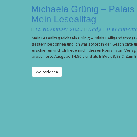
Michaela
Michaela Grünig – Palais
Grünig
Mein Lesealltag
–
Palais
Kommentare
12. November 2020
Nady
0 Komment
Heiligendamm
1
Mein Lesealltag Michaela Grünig – Palais Heiligendamm (1
–
gestern begonnen und ich war sofort in der Geschichte u
Ein
erschienen und ich freue mich, diesen Roman vom Verlag 
neuer
broschierte Ausgabe 14,90 € und als E-Book 9,99 €. Zum B
Anfang
/
Weiterlesen
Weiterlesen
Mein
Lesealltag