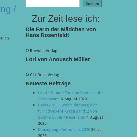
Suchen
ng /
Zur Zeit lese ich:
Die Farm der Mädchen von
Hans Rosenfeldt
e ich
s
© Rowohlt Verlag
Lori von Anousch Müller
© C.H. Beck Verlag
Neueste Beiträge
Letzte Stunde Tod von Sven Jacobs
/ Rezension
6. August 2026
Hedley Mill ~ Wohin der Weg dich
führt (Weberei-Saga Band 1) von
Sophie Oliver / Rezension
4. August
2026
Neuzugänge-Video Juni 2026
30. Juli
2026