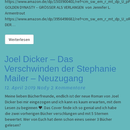
https://www.amazon.de/dp/1503900401/ref=cm_sw_em_r_mt_dp_U_
GOLDEN DYNASTY – GRÖSSER ALS VERLANGEN von Jennifer L.
Armentrout
https://www.amazon.de/dp/3956498682/ref=cm_sw_em_r_mt_dp_U_
DER…
Weiterlesen
Weiterlesen
Joel
Joel Dicker – Das
Dicker
Verschwinden der Stephanie
–
Das
Mailer – Neuzugang
Verschwinden
der
Kommentare
12. April 2019
Nady
2 Kommentare
Stephanie
Meine lieben Bücherfreunde, endlich ist der neue Roman von Joel
Mailer
Dicker bei mir eingezogen und ich kann es kaum erwarten, mit dem
–
Lesen zu beginnen ♥.⁣ Das Cover finde ich so genial und ich habe
Neuzugang
die zwei vorherigen Bücher verschlungen und mit 5 Sternen
bewertet.⁣ Wer von Euch hat denn schon eines seiner 3 Bücher
gelesen?⁣