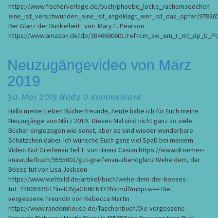
https://www.fischerverlage.de/buch/phoebe_locke_rachemaedchen-
eine_ist_verschwunden_eine_ist_angeklagt_wer_ist_das_opfer/97836
Der Glanz der Dunkelheit von Mary E. Pearson
https://www.amazon.de/dp/3846600601/ref=cm_sw_em_r_mt_dp_U_
Neuzugängevideo
Neuzugängevideo von März
von
2019
März
2019
Kommentare
30. Mai 2019
Nady
0 Kommentare
Hallo meine Lieben Bücherfreunde, heute habe ich für Euch meine
Neuzugänge von März 2019. Dieses Mal sind nicht ganz so viele
Bücher eingezogen wie sonst, aber es sind wieder wunderbare
Schätzchen dabei. Ich wünsche Euch ganz viel Spaß bei meinem
Video: Gut Greifenau Teil 1 von Hanna Casian https://www.droemer-
knaur.de/buch/9595001/gut-greifenau-abendglanz Wehe dem, der
Böses tut von Lisa Jackson
https://www.weltbild.de/artikel/buch/wehe-dem-der-boeses-
tut_24805939-1?ln=U3VjaGU6IFN1Y2hlcmdlYm5pcw== Die
vergessene Freundin von Rebecca Martin
https://www.randomhouse.de/Taschenbuch/Die-vergessene-