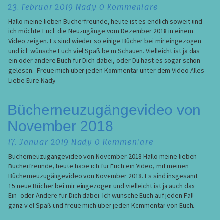
Kommentare
23. Februar 2019
Nady
0 Kommentare
Hallo meine lieben Bücherfreunde, heute ist es endlich soweit und
ich möchte Euch die Neuzugänge vom Dezember 2018 in einem
Video zeigen. Es sind wieder so einige Bücher bei mir eingezogen
und ich wünsche Euch viel Spaß beim Schauen. Vielleicht ist ja das
ein oder andere Buch für Dich dabei, oder Du hast es sogar schon
gelesen. Freue mich über jeden Kommentar unter dem Video Alles
Liebe Eure Nady
Bücherneuzugängevideo
Bücherneuzugängevideo von
von
November 2018
November
2018
Kommentare
17. Januar 2019
Nady
0 Kommentare
Bücherneuzugängevideo von November 2018 Hallo meine lieben
Bücherfreunde, heute habe ich für Euch ein Video, mit meinen
Bücherneuzugängevideo von November 2018. Es sind insgesamt
15 neue Bücher bei mir eingezogen und vielleicht ist ja auch das
Ein- oder Andere für Dich dabei. Ich wünsche Euch auf jeden Fall
ganz viel Spaß und freue mich über jeden Kommentar von Euch.