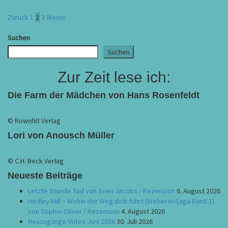
Seitennummerierung
Zurück
1
2
3
Weiter
der
Suchen
Beiträge
Suchen
Zur Zeit lese ich:
Die Farm der Mädchen von Hans Rosenfeldt
© Rowohlt Verlag
Lori von Anousch Müller
© C.H. Beck Verlag
Neueste Beiträge
Letzte Stunde Tod von Sven Jacobs / Rezension
6. August 2026
Hedley Mill ~ Wohin der Weg dich führt (Weberei-Saga Band 1)
von Sophie Oliver / Rezension
4. August 2026
Neuzugänge-Video Juni 2026
30. Juli 2026