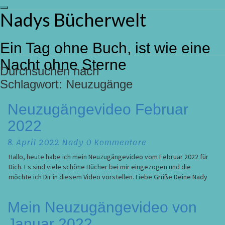
Toggle
Nadys Bücherwelt
Skip
navigation
to
content
Ein Tag ohne Buch, ist wie eine
Nacht ohne Sterne
Durchsuchen nach
Schlagwort:
Neuzugänge
Neuzugängevideo
Neuzugängevideo Februar
Februar
2022
2022
Kommentare
8. April 2022
Nady
0 Kommentare
Hallo, heute habe ich mein Neuzugängevideo vom Februar 2022 für
Dich. Es sind viele schöne Bücher bei mir eingezogen und die
möchte ich Dir in diesem Video vorstellen. Liebe Grüße Deine Nady
Mein
Mein Neuzugängevideo von
Neuzugängevideo
Januar 2022
von