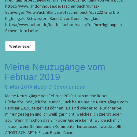
Freundin/Rebecca-Martin/Diana/e485097.rhd Runa von Vera Buck
https://www.randomhouse.de/Taschenbuch/Runas-
Schweigen/Vera-Buck/Blanvalet-Taschenbuch/e532227.rhd Die
Nightingale Schwestern Band 2 von Donna Douglas
https://www.luebbe.de/bastei-luebbe/suche?q=Die+Nightingale-
Schwestern Liebe…
Weiterlesen
Weiterlesen
Meine
Meine Neuzugänge vom
Neuzugänge
Februar 2019
vom
Februar
Kommentare
5. Mai 2019
Nady
0 Kommentare
2019
Meine Neuzugänge von Februar 2019 Hallo meine lieben
Bücherfreunde, ich freue mich, Euch heute meine Neuzugänge vom
Februar 2019, zeigen zu können. Es sind wieder tolle Bücher bei
mir eingezogen und ich weiß gar nicht, welches ich zuerst lesen
soll. Wenn Ihr schon das Ein- oder Andere kennt, würde ich mich
freuen, wenn Ihr hier einen Kommentar hinterlassen würdet. DIE
ANGST SCHLÄFT NIE von Rachel Caine