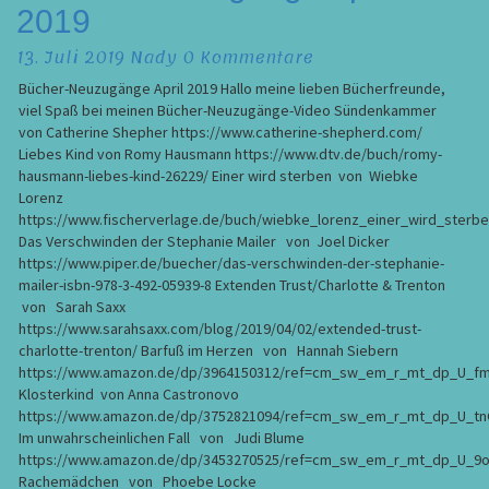
2019
April
2019
Kommentare
13. Juli 2019
Nady
0 Kommentare
Bücher-Neuzugänge April 2019 Hallo meine lieben Bücherfreunde,
viel Spaß bei meinen Bücher-Neuzugänge-Video Sündenkammer
von Catherine Shepher https://www.catherine-shepherd.com/
Liebes Kind von Romy Hausmann https://www.dtv.de/buch/romy-
hausmann-liebes-kind-26229/ Einer wird sterben von Wiebke
Lorenz
https://www.fischerverlage.de/buch/wiebke_lorenz_einer_wird_sterb
Das Verschwinden der Stephanie Mailer von Joel Dicker
https://www.piper.de/buecher/das-verschwinden-der-stephanie-
mailer-isbn-978-3-492-05939-8 Extenden Trust/Charlotte & Trenton
von Sarah Saxx
https://www.sarahsaxx.com/blog/2019/04/02/extended-trust-
charlotte-trenton/ Barfuß im Herzen von Hannah Siebern
https://www.amazon.de/dp/3964150312/ref=cm_sw_em_r_mt_dp_U_
Klosterkind von Anna Castronovo
https://www.amazon.de/dp/3752821094/ref=cm_sw_em_r_mt_dp_U_t
Im unwahrscheinlichen Fall von Judi Blume
https://www.amazon.de/dp/3453270525/ref=cm_sw_em_r_mt_dp_U_
Rachemädchen von Phoebe Locke