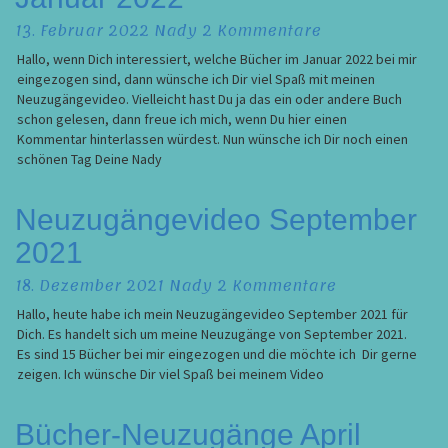
Januar
Kommentare
13. Februar 2022
Nady
2 Kommentare
2022
Hallo, wenn Dich interessiert, welche Bücher im Januar 2022 bei mir
eingezogen sind, dann wünsche ich Dir viel Spaß mit meinen
Neuzugängevideo. Vielleicht hast Du ja das ein oder andere Buch
schon gelesen, dann freue ich mich, wenn Du hier einen
Kommentar hinterlassen würdest. Nun wünsche ich Dir noch einen
schönen Tag Deine Nady
Neuzugängevideo
Neuzugängevideo September
September
2021
2021
Kommentare
18. Dezember 2021
Nady
2 Kommentare
Hallo, heute habe ich mein Neuzugängevideo September 2021 für
Dich. Es handelt sich um meine Neuzugänge von September 2021.
Es sind 15 Bücher bei mir eingezogen und die möchte ich Dir gerne
zeigen. Ich wünsche Dir viel Spaß bei meinem Video
Bücher-
Bücher-Neuzugänge April
Neuzugänge