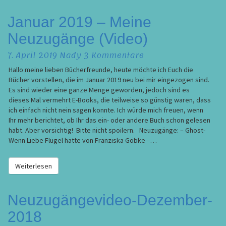
Januar
Januar 2019 – Meine
2019
Neuzugänge (Video)
–
Meine
Kommentare
7. April 2019
Nady
3 Kommentare
Neuzugänge
(Video)
Hallo meine lieben Bücherfreunde, heute möchte ich Euch die
Bücher vorstellen, die im Januar 2019 neu bei mir eingezogen sind.
Es sind wieder eine ganze Menge geworden, jedoch sind es
dieses Mal vermehrt E-Books, die teilweise so günstig waren, dass
ich einfach nicht nein sagen konnte. Ich würde mich freuen, wenn
Ihr mehr berichtet, ob Ihr das ein- oder andere Buch schon gelesen
habt. Aber vorsichtig! Bitte nicht spoilern. Neuzugänge: – Ghost-
Wenn Liebe Flügel hätte von Franziska Göbke –…
Weiterlesen
Weiterlesen
Neuzugängevideo-
Neuzugängevideo-Dezember-
Dezember-
2018
2018