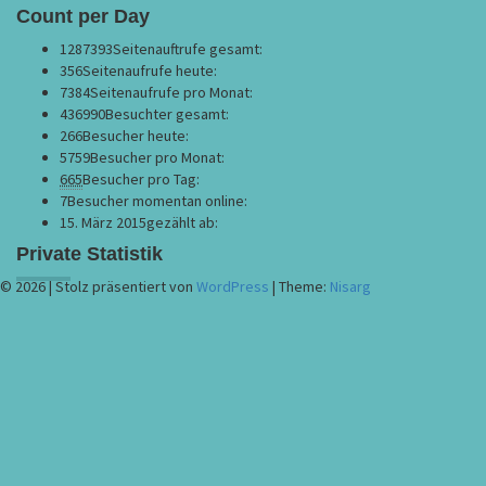
Count per Day
1287393
Seitenauftrufe gesamt:
356
Seitenaufrufe heute:
7384
Seitenaufrufe pro Monat:
436990
Besuchter gesamt:
266
Besucher heute:
5759
Besucher pro Monat:
665
Besucher pro Tag:
7
Besucher momentan online:
15. März 2015
gezählt ab:
Private Statistik
© 2026
|
Stolz präsentiert von
WordPress
|
Theme:
Nisarg