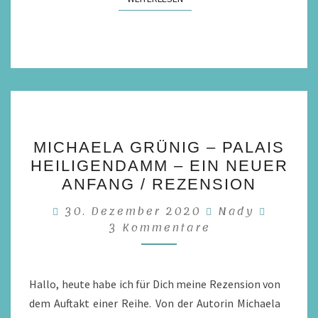
MICHAELA
MICHAELA GRÜNIG – PALAIS
GRÜNIG
HEILIGENDAMM – EIN NEUER
–
ANFANG / REZENSION
PALAIS
Kommen
30. Dezember 2020
Nady
HEILIGENDAMM
3 Kommentare
–
EIN
NEUER
Hallo, heute habe ich für Dich meine Rezension von
ANFANG
dem Auftakt einer Reihe. Von der Autorin Michaela
/