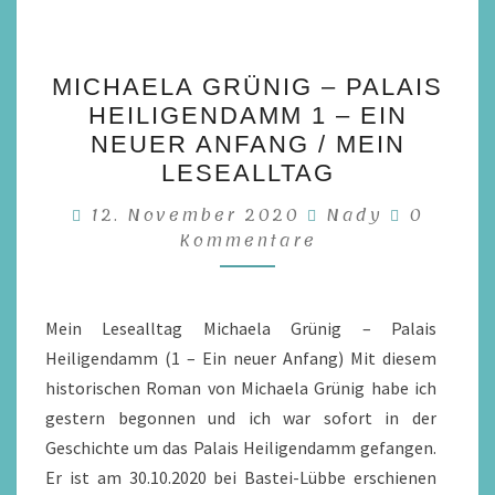
MICHAELA
MICHAELA GRÜNIG – PALAIS
GRÜNIG
HEILIGENDAMM 1 – EIN
–
NEUER ANFANG / MEIN
PALAIS
LESEALLTAG
HEILIGENDAMM
Kommen
12. November 2020
Nady
0
1
Kommentare
–
EIN
NEUER
Mein Lesealltag Michaela Grünig – Palais
ANFANG
Heiligendamm (1 – Ein neuer Anfang) Mit diesem
/
historischen Roman von Michaela Grünig habe ich
MEIN
gestern begonnen und ich war sofort in der
LESEALLTAG
Geschichte um das Palais Heiligendamm gefangen.
Er ist am 30.10.2020 bei Bastei-Lübbe erschienen