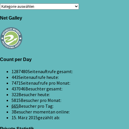
Kategorien
Net Galley
Count per Day
1287480
Seitenauftrufe gesamt:
443
Seitenaufrufe heute:
7471
Seitenaufrufe pro Monat:
437046
Besuchter gesamt:
322
Besucher heute:
5815
Besucher pro Monat:
665
Besucher pro Tag:
3
Besucher momentan online:
15. März 2015
gezählt ab:
Private Statistik