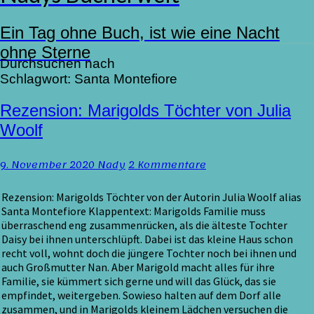
Ein Tag ohne Buch, ist wie eine Nacht
ohne Sterne
Durchsuchen nach
Schlagwort:
Santa Montefiore
Rezension:
Rezension: Marigolds Töchter von Julia
Marigolds
Woolf
Töchter
von
Kommentare
9. November 2020
Nady
2 Kommentare
Julia
Woolf
Rezension: Marigolds Töchter von der Autorin Julia Woolf alias
Santa Montefiore Klappentext: Marigolds Familie muss
überraschend eng zusammenrücken, als die älteste Tochter
Daisy bei ihnen unterschlüpft. Dabei ist das kleine Haus schon
recht voll, wohnt doch die jüngere Tochter noch bei ihnen und
auch Großmutter Nan. Aber Marigold macht alles für ihre
Familie, sie kümmert sich gerne und will das Glück, das sie
empfindet, weitergeben. Sowieso halten auf dem Dorf alle
zusammen, und in Marigolds kleinem Lädchen versuchen die