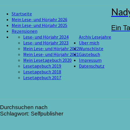
Skip
Nady
Startseite
to
Mein Lese- und Hörjahr 2026
content
Mein Lese- und Hörjahr 2025
Ein T
Rezensionen
Lese- und Hörjahr 2024
Archiv Lesejahre
Lese- und Hörjahr 2023
Über mich
Mein Lese- und Hörjahr 2022
Wunschliste
Mein Lese- und Hörjahr 2021
Gästebuch
Mein Lesetagebuch 2020
Impressum
Lesetagebuch 2019
Datenschutz
Lesetagebuch 2018
Lesetagebuch 2017
Durchsuchen nach
Schlagwort:
Selfpublisher