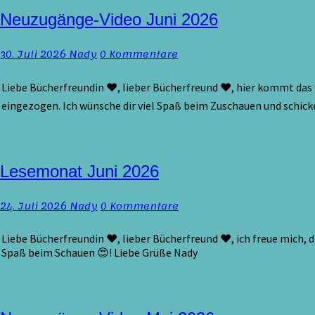
Neuzugänge-
Neuzugänge-Video Juni 2026
Video
Juni
Kommentare
30. Juli 2026
Nady
0 Kommentare
2026
Liebe Bücherfreundin ♥, lieber Bücherfreund ♥, hier kommt das 
eingezogen. Ich wünsche dir viel Spaß beim Zuschauen und schick
Lesemonat
Lesemonat Juni 2026
Juni
2026
Kommentare
24. Juli 2026
Nady
0 Kommentare
Liebe Bücherfreundin ♥, lieber Bücherfreund ♥, ich freue mich, d
Spaß beim Schauen 😍! Liebe Grüße Nady