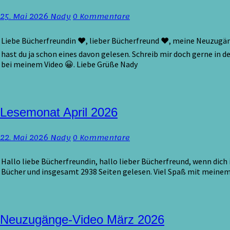
2026
Kommentare
25. Mai 2026
Nady
0 Kommentare
Liebe Bücherfreundin ♥, lieber Bücherfreund ♥, meine Neuzugänge 
hast du ja schon eines davon gelesen. Schreib mir doch gerne in d
bei meinem Video 😀. Liebe Grüße Nady
Lesemonat
Lesemonat April 2026
April
2026
Kommentare
22. Mai 2026
Nady
0 Kommentare
Hallo liebe Bücherfreundin, hallo lieber Bücherfreund, wenn dich 
Bücher und insgesamt 2938 Seiten gelesen. Viel Spaß mit meinem
Neuzugänge-
Neuzugänge-Video März 2026
Video