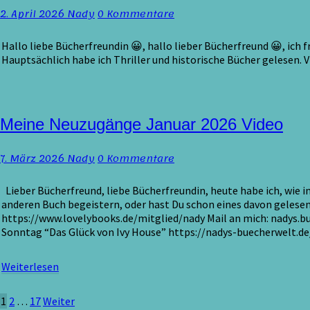
März
Kommentare
2. April 2026
Nady
0 Kommentare
2026
Hallo liebe Bücherfreundin 😀, hallo lieber Bücherfreund 😀, ich
Hauptsächlich habe ich Thriller und historische Bücher gelesen. 
Meine
Meine Neuzugänge Januar 2026 Video
Neuzugänge
Januar
Kommentare
7. März 2026
Nady
0 Kommentare
2026
Video
Lieber Bücherfreund, liebe Bücherfreundin, heute habe ich, wie i
anderen Buch begeistern, oder hast Du schon eines davon gelese
https://www.lovelybooks.de/mitglied/nady Mail an mich: nadys.
Sonntag “Das Glück von Ivy House” https://nadys-buecherwelt.de
Weiterlesen
Weiterlesen
Seitennummerierung
1
2
…
17
Weiter