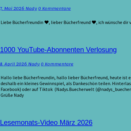
März
Kommentare
7. Mai 2026
Nady
0 Kommentare
2026
Liebe Bücherfreundin ♥, lieber Bücherfreund ♥, ich wünsche di
1000
1000 YouTube-Abonnenten Verlosung
YouTube-
Abonnenten
Kommentare
8. April 2026
Nady
0 Kommentare
Verlosung
Hallo liebe Bücherfreundin, hallo lieber Bücherfreund, heute ist
deshalb ein kleines Gewinnspiel, als Dankeschön teilen. Hinterla
Facebook) oder auf Tiktok (Nadys.Buecherwelt (@nadys_buecherwel
Grüße Nady
Lesemonats-
Lesemonats-Video März 2026
Video