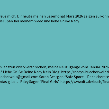
 freue mich, Dir heute meinen Lesemonat März 2026 zeigen zu könn
Viel Spaß bei meinem Video und liebe Grüße Nady
m letzten Video versprochen, meine Neuzugänge vom Januar 2026 fü
n? Liebe Grüße Deine Nady Mein Blog: https://nadys-buecherwelt
buecherwelt@gmail.com Sarah Bestgen “Safe Space ~ Der sicherst
/das-glue… Riley Sager “Final Girls” https://www.dtv.de/buch/fin