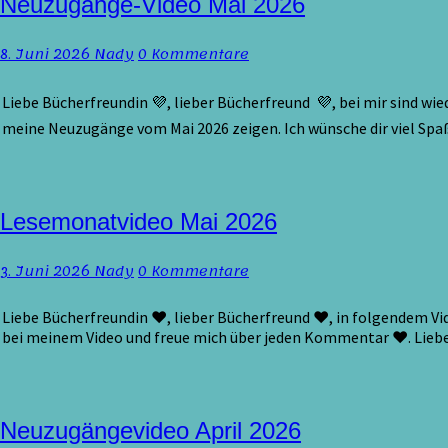
Neuzugänge-
Neuzugänge-Video Mai 2026
Video
Mai
Kommentare
8. Juni 2026
Nady
0 Kommentare
2026
Liebe Bücherfreundin 💜, lieber Bücherfreund 💜, bei mir sind w
meine Neuzugänge vom Mai 2026 zeigen. Ich wünsche dir viel Spaß
Lesemonatvideo
Lesemonatvideo Mai 2026
Mai
2026
Kommentare
3. Juni 2026
Nady
0 Kommentare
Liebe Bücherfreundin ♥, lieber Bücherfreund ♥, in folgendem Vide
bei meinem Video und freue mich über jeden Kommentar ♥. Lieb
Neuzugängevideo
Neuzugängevideo April 2026
April