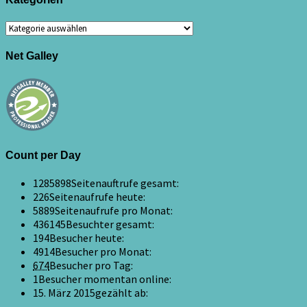
Kategorien
Net Galley
Count per Day
1285898
Seitenauftrufe gesamt:
226
Seitenaufrufe heute:
5889
Seitenaufrufe pro Monat:
436145
Besuchter gesamt:
194
Besucher heute:
4914
Besucher pro Monat:
674
Besucher pro Tag:
1
Besucher momentan online:
15. März 2015
gezählt ab: