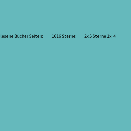
 gelesene Bücher Seiten: 1616 Sterne: 2x 5 Sterne 1x 4