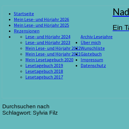
Skip
Nad
Startseite
to
Mein Lese- und Hörjahr 2026
content
Mein Lese- und Hörjahr 2025
Ein T
Rezensionen
Lese- und Hörjahr 2024
Archiv Lesejahre
Lese- und Hörjahr 2023
Über mich
Mein Lese- und Hörjahr 2022
Wunschliste
Mein Lese- und Hörjahr 2021
Gästebuch
Mein Lesetagebuch 2020
Impressum
Lesetagebuch 2019
Datenschutz
Lesetagebuch 2018
Lesetagebuch 2017
Durchsuchen nach
Schlagwort:
Sylvia Filz