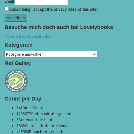
Email
Subscribing I accept the privacy rules of this site
Besuche mich doch auch bei Lovelybooks
Powered by LovelyBooks
Kategorien
Kategorien
Net Galley
Count per Day
541
Diese Seite:
1285677
Seitenauftrufe gesamt:
5
Seitenaufrufe heute:
5668
Seitenaufrufe pro Monat:
435956
Besuchter gesamt: