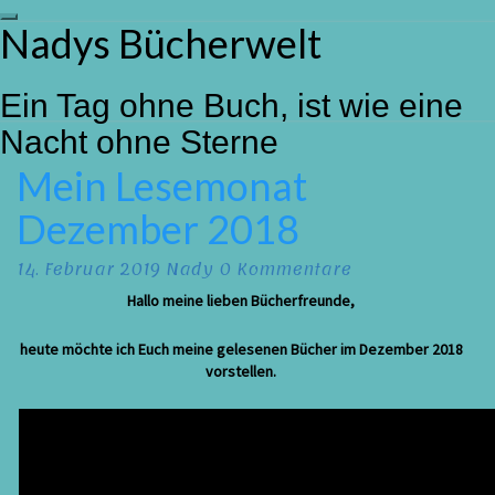
Toggle
Nadys Bücherwelt
Skip
navigation
to
content
Ein Tag ohne Buch, ist wie eine
Nacht ohne Sterne
Mein Lesemonat
Mein
Lesemonat
Dezember 2018
Dezember
2018
Kommentare
14. Februar 2019
Nady
0 Kommentare
Hallo meine lieben Bücherfreunde,
heute möchte ich Euch meine gelesenen Bücher im Dezember 2018
vorstellen.