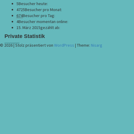
5
Besucher heute:
4725
Besucher pro Monat:
674
Besucher pro Tag:
4
Besucher momentan online:
15. März 2015
gezählt ab:
Private Statistik
© 2026
|
Stolz präsentiert von
WordPress
|
Theme:
Nisarg