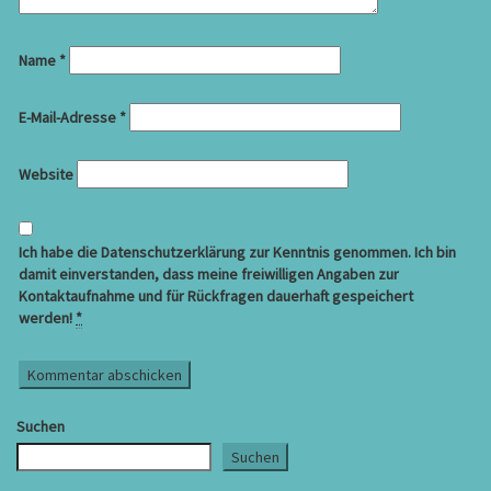
Name
*
E-Mail-Adresse
*
Website
Ich habe die Datenschutzerklärung zur Kenntnis genommen. Ich bin
damit einverstanden, dass meine freiwilligen Angaben zur
Kontaktaufnahme und für Rückfragen dauerhaft gespeichert
werden!
*
Suchen
Suchen