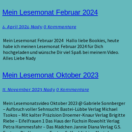
Mein
Mein Lesemonat Februar 2024
Lesemonat
Februar
Kommentare
4. April 2024
Nady
0 Kommentare
2024
Mein Lesemonat Februar 2024 Hallo liebe Bookies, heute
habe ich meinen Lesemonat Februar 2024 für Dich
hochgeladen und wünsche Dir viel Spaß bei meinem Video.
Alles Liebe Nady
Mein
Mein Lesemonat Oktober 2023
Lesemonat
Oktober
Kommentare
11. November 2023
Nady
0 Kommentare
2023
Mein Lesemonatsvideo Oktober 2023 @ Gabriele Sonnberger
– Aufbruch voller Sehnsucht Bastei-Lübbe Verlag Michael
Tsokos – Mit kalter Präzision Droemer-Knaur Verlag Brigitte
Riebe – Eifelfrauen 1 Das Haus der Füchsin Rowohlt Verlag
Petra Hammesfahr – Das Mädchen Jannie Diana Verlag G.S.