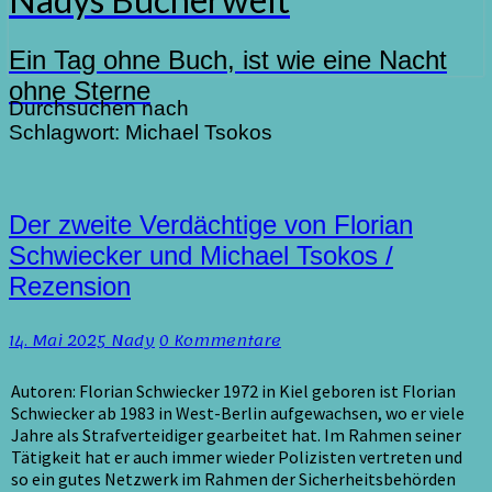
Ein Tag ohne Buch, ist wie eine Nacht
ohne Sterne
Durchsuchen nach
Schlagwort:
Michael Tsokos
Der
Der zweite Verdächtige von Florian
zweite
Schwiecker und Michael Tsokos /
Verdächtige
Rezension
von
Florian
Schwiecker
Kommentare
14. Mai 2025
Nady
0 Kommentare
und
Michael
Autoren: Florian Schwiecker 1972 in Kiel geboren ist Florian
Tsokos
Schwiecker ab 1983 in West-Berlin aufgewachsen, wo er viele
/
Jahre als Strafverteidiger gearbeitet hat. Im Rahmen seiner
Rezension
Tätigkeit hat er auch immer wieder Polizisten vertreten und
so ein gutes Netzwerk im Rahmen der Sicherheitsbehörden