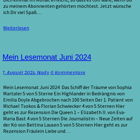
zu meinem Abonnenten gehörten möchtest. Jetzt wünsche
ich Dir viel Spaß…
Weiterlesen
Weiterlesen
Mein
Mein Lesemonat Juni 2024
Lesemonat
Juni
Kommentare
7. August 2024
Nady
0 Kommentare
2024
Mein Lesemonat Juni 2024 Das Schiff der Träume von Sophia
Martaler 5 von 5 Sterne Ein Highlander in Bedrängnis von
Emilia Doyle Abgebrochen nach 100 Seiten Der 1. Patient von
Michael Tsokos & Florian Schwiecker 4 von 5 Sternen Hier
geht es zur Rezension Die Queen 1 – Elizabeth II. von Eva-
Maria Bast 4 von 5 Sternen Die Journalistin – Neue Zeiten auf
der Kö von Bettina Lausen 5 von 5 Sternen Hier geht es zur
Rezension Fräulein Liebe und…