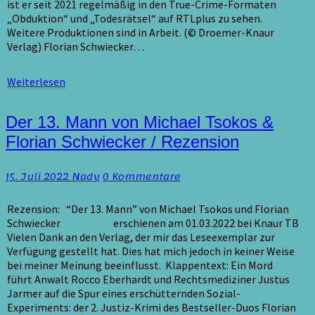
ist er seit 2021 regelmäßig in den True-Crime-Formaten
„Obduktion“ und „Todesrätsel“ auf RTLplus zu sehen.
Weitere Produktionen sind in Arbeit. (© Droemer-Knaur
Verlag) Florian Schwiecker…
Weiterlesen
Weiterlesen
Der
Der 13. Mann von Michael Tsokos &
13.
Florian Schwiecker / Rezension
Mann
von
Kommentare
15. Juli 2022
Nady
0 Kommentare
Michael
Tsokos
&
Rezension: “Der 13. Mann” von Michael Tsokos und Florian
Florian
Schwiecker erschienen am 01.03.2022 bei Knaur TB
Schwiecker
Vielen Dank an den Verlag, der mir das Leseexemplar zur
/
Verfügung gestellt hat. Dies hat mich jedoch in keiner Weise
Rezension
bei meiner Meinung beeinflusst. Klappentext: Ein Mord
führt Anwalt Rocco Eberhardt und Rechtsmediziner Justus
Jarmer auf die Spur eines erschütternden Sozial-
Experiments: der 2. Justiz-Krimi des Bestseller-Duos Florian