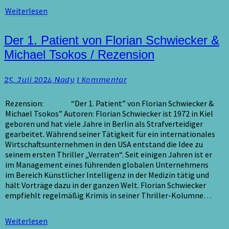
Weiterlesen
Weiterlesen
Der
Der 1. Patient von Florian Schwiecker &
1.
Michael Tsokos / Rezension
Patient
von
Kommentare
25. Juli 2024
Nady
1 Kommentar
Florian
Schwiecker
&
Rezension: “Der 1. Patient” von Florian Schwiecker &
Michael
Michael Tsokos” Autoren: Florian Schwiecker ist 1972 in Kiel
Tsokos
geboren und hat viele Jahre in Berlin als Strafverteidiger
/
gearbeitet. Während seiner Tätigkeit für ein internationales
Rezension
Wirtschaftsunternehmen in den USA entstand die Idee zu
seinem ersten Thriller „Verraten“. Seit einigen Jahren ist er
im Management eines führenden globalen Unternehmens
im Bereich Künstlicher Intelligenz in der Medizin tätig und
hält Vorträge dazu in der ganzen Welt. Florian Schwiecker
empfiehlt regelmäßig Krimis in seiner Thriller-Kolumne…
Weiterlesen
Weiterlesen