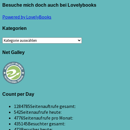
Besuche mich doch auch bei Lovelybooks
Powered by LovelyBooks
Kategorien
Kategorien
Net Galley
Count per Day
1284785
Seitenauftrufe gesamt:
542
Seitenaufrufe heute:
4776
Seitenaufrufe pro Monat:
435145
Besuchter gesamt:
473
Besucher heute: