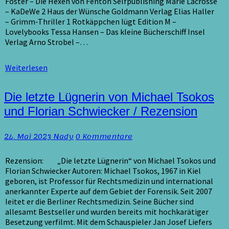
Foster – Die Hexen von Fenton Selfpublishing Marie Lacrosse
– KaDeWe 2 Haus der Wünsche Goldmann Verlag Elias Haller
– Grimm-Thriller 1 Rotkäppchen lügt Edition M –
Lovelybooks Tessa Hansen – Das kleine Bücherschiff Insel
Verlag Arno Strobel –…
Weiterlesen
Weiterlesen
Die
Die letzte Lügnerin von Michael Tsokos
letzte
und Florian Schwiecker / Rezension
Lügnerin
von
Kommentare
24. Mai 2023
Nady
0 Kommentare
Michael
Tsokos
und
Rezension: „Die letzte Lügnerin“ von Michael Tsokos und
Florian
Florian Schwiecker Autoren: Michael Tsokos, 1967 in Kiel
Schwiecker
geboren, ist Professor für Rechtsmedizin und international
/
anerkannter Experte auf dem Gebiet der Forensik. Seit 2007
Rezension
leitet er die Berliner Rechtsmedizin. Seine Bücher sind
allesamt Bestseller und wurden bereits mit hochkarätiger
Besetzung verfilmt. Mit dem Schauspieler Jan Josef Liefers