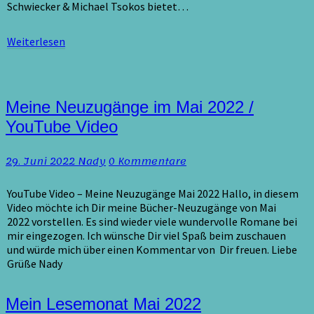
Schwiecker & Michael Tsokos bietet…
Weiterlesen
Weiterlesen
Meine
Meine Neuzugänge im Mai 2022 /
Neuzugänge
YouTube Video
im
Mai
Kommentare
29. Juni 2022
Nady
0 Kommentare
2022
/
YouTube
YouTube Video – Meine Neuzugänge Mai 2022 Hallo, in diesem
Video
Video möchte ich Dir meine Bücher-Neuzugänge von Mai
2022 vorstellen. Es sind wieder viele wundervolle Romane bei
mir eingezogen. Ich wünsche Dir viel Spaß beim zuschauen
und würde mich über einen Kommentar von Dir freuen. Liebe
Grüße Nady
Mein
Mein Lesemonat Mai 2022