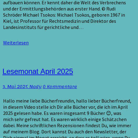
aufbauen können. Er kennt daher die Welt des Verbrechens
und der Ermittlungsbehörden aus erster Hand. © Rudi
Schröder Michael Tsokos: Michael Tsokos, geboren 1967 in
Kiel, ist Professor für Rechtsmedizin und Direktor des
Landesinstituts für gerichtliche und…
Weiterlesen
Weiterlesen
Lesemonat
Lesemonat April 2025
April
2025
Kommentare
3. Mai 2025
Nady
0 Kommentare
Hallo meine liebe Bücherfreundin, hallo lieber Bücherfreund,
in diesem Video stelle ich Dir alle Bücher vor, die ich im April
2025 gelesen habe. Es waren insgesamt 9 Bücher 😊, was
mich sehr gefreut hat. Es waren wirklich einige Schätzchen
dabei. Meine schriftlichen Rezensionen findest Du, wie immer
auf meinem Blog. Dort kannst Du auch den Newsletter, der
Dich einmal im Monat erreicht, so dass es toll wäre, wenn Du