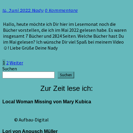
Lesemonat
Mai
Kommentare
14. Juni 2022
Nady
0 Kommentare
2022
Hallo, heute möchte ich Dir hier im Lesemonat noch die
Bücher vorstellen, die ich im Mai 2022 gelesen habe. Es waren
insgesamt 7 Bücher und 2824 Seiten. Welche Bücher hast Du
im Mai gelesen? Ich wünsche Dir viel Spaß bei meinem Video
☺! Liebe Grüße Deine Nady
Seitennummerierung
1
2
Weiter
Suchen
der
Suchen
Beiträge
Zur Zeit lese ich:
Local Woman Missing von Mary Kubica
© Aufbau-Digital
Lori von Anousch Müller