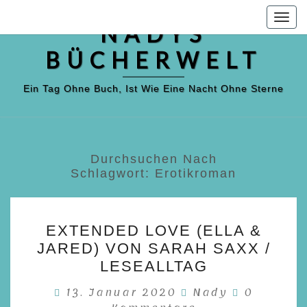
Skip
Togg
to
NADYS
navig
content
BÜCHERWELT
Ein Tag Ohne Buch, Ist Wie Eine Nacht Ohne Sterne
Durchsuchen Nach
Schlagwort:
Erotikroman
EXTENDED
EXTENDED LOVE (ELLA &
LOVE
JARED) VON SARAH SAXX /
(ELLA
LESEALLTAG
&
Kommenta
13. Januar 2020
Nady
0
JARED)