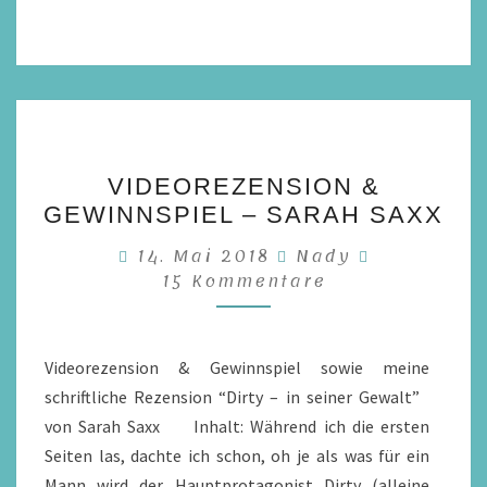
VIDEOREZENSION
VIDEOREZENSION &
&
GEWINNSPIEL – SARAH SAXX
GEWINNSPIEL
Kommenta
14. Mai 2018
–
Nady
15 Kommentare
SARAH
SAXX
Videorezension & Gewinnspiel sowie meine
schriftliche Rezension “Dirty – in seiner Gewalt”
von Sarah Saxx Inhalt: Während ich die ersten
Seiten las, dachte ich schon, oh je als was für ein
Mann wird der Hauptprotagonist Dirty (alleine