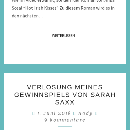
Sceal “Hot Irish Kisses” Zu diesem Roman wird es in
den nächsten…
WEITERLESEN
WEITERLESEN
VERLOSUNG
VERLOSUNG MEINES
MEINES
GEWINNSPIELS VON SARAH
GEWINNSPIELS
SAXX
VON
Kommentar
1. Juni 2018
Nady
SARAH
9 Kommentare
SAXX