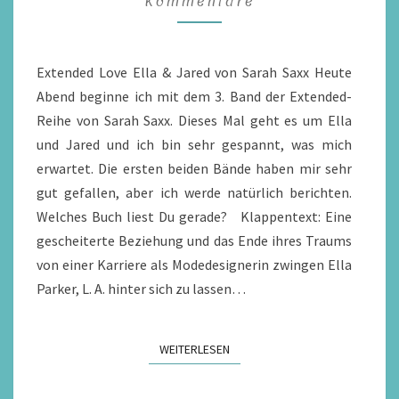
Kommentare
VON
SARAH
SAXX
Extended Love Ella & Jared von Sarah Saxx Heute
/
Abend beginne ich mit dem 3. Band der Extended-
LESEALLTAG
Reihe von Sarah Saxx. Dieses Mal geht es um Ella
und Jared und ich bin sehr gespannt, was mich
erwartet. Die ersten beiden Bände haben mir sehr
gut gefallen, aber ich werde natürlich berichten.
Welches Buch liest Du gerade? Klappentext: Eine
gescheiterte Beziehung und das Ende ihres Traums
von einer Karriere als Modedesignerin zwingen Ella
Parker, L. A. hinter sich zu lassen…
WEITERLESEN
WEITERLESEN