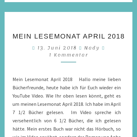
MEIN
MEIN LESEMONAT APRIL 2018
LESEMONAT
Kommenta
APRIL
13. Juni 2018
Nady
1 Kommentar
2018
Mein Lesemonat April 2018 Hallo meine lieben
Bücherfreunde, heute habe ich für Euch wieder ein
YouTube Video. Wie Ihr oben lesen könnt, geht es
um meinen Lesemonat April 2018. Ich habe im April
7 1/2 Bücher gelesen. Im Video spreche ich
versehentlich von 6 1/2 Bücher, die ich gelesen
hätte. Mein erstes Buch war nicht das Hörbuch, so
wie im Video erwähnt, sondern der Roman von Anba