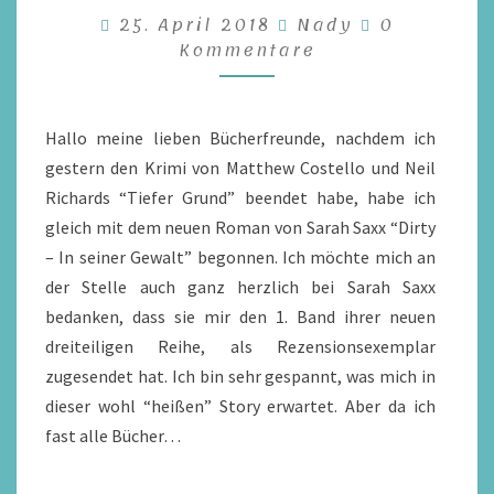
Kommentar
25. April 2018
–
Nady
0
Kommentare
DIRTY
IN
SEINER
Hallo meine lieben Bücherfreunde, nachdem ich
GEWALT
gestern den Krimi von Matthew Costello und Neil
Richards “Tiefer Grund” beendet habe, habe ich
gleich mit dem neuen Roman von Sarah Saxx “Dirty
– In seiner Gewalt” begonnen. Ich möchte mich an
der Stelle auch ganz herzlich bei Sarah Saxx
bedanken, dass sie mir den 1. Band ihrer neuen
dreiteiligen Reihe, als Rezensionsexemplar
zugesendet hat. Ich bin sehr gespannt, was mich in
dieser wohl “heißen” Story erwartet. Aber da ich
fast alle Bücher…