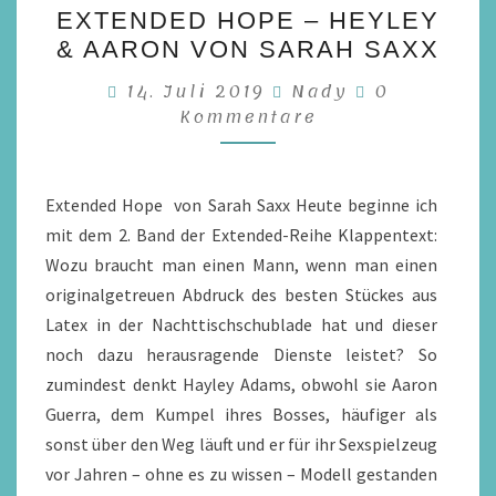
EXTENDED HOPE – HEYLEY
HOPE
& AARON VON SARAH SAXX
–
Kommentar
14. Juli 2019
HEYLEY
Nady
0
Kommentare
&
AARON
VON
Extended Hope von Sarah Saxx Heute beginne ich
SARAH
mit dem 2. Band der Extended-Reihe Klappentext:
SAXX
Wozu braucht man einen Mann, wenn man einen
originalgetreuen Abdruck des besten Stückes aus
Latex in der Nachttischschublade hat und dieser
noch dazu herausragende Dienste leistet? So
zumindest denkt Hayley Adams, obwohl sie Aaron
Guerra, dem Kumpel ihres Bosses, häufiger als
sonst über den Weg läuft und er für ihr Sexspielzeug
vor Jahren – ohne es zu wissen – Modell gestanden