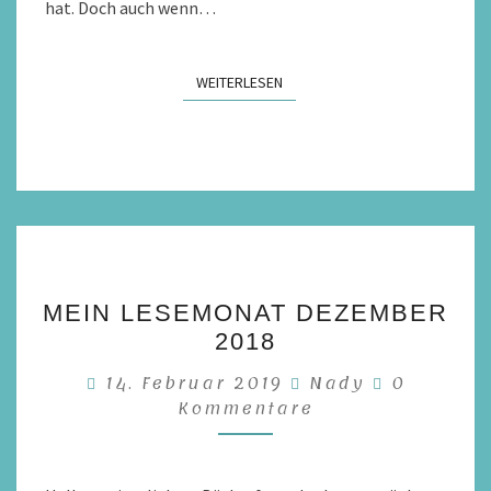
hat. Doch auch wenn…
WEITERLESEN
WEITERLESEN
MEIN
MEIN LESEMONAT DEZEMBER
LESEMONAT
2018
DEZEMBER
Kommenta
14. Februar 2019
2018
Nady
0
Kommentare