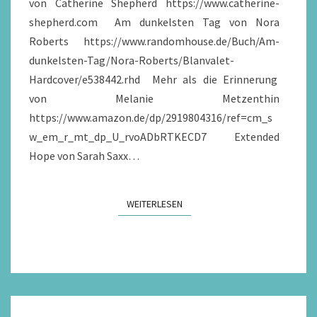
von Catherine Shepherd https://www.catherine-
shepherd.com Am dunkelsten Tag von Nora
Roberts https://www.randomhouse.de/Buch/Am-
dunkelsten-Tag/Nora-Roberts/Blanvalet-
Hardcover/e538442.rhd Mehr als die Erinnerung
von Melanie Metzenthin
https://www.amazon.de/dp/2919804316/ref=cm_s
w_em_r_mt_dp_U_rvoADbRTKECD7 Extended
Hope von Sarah Saxx…
WEITERLESEN
WEITERLESEN
EXTENDED