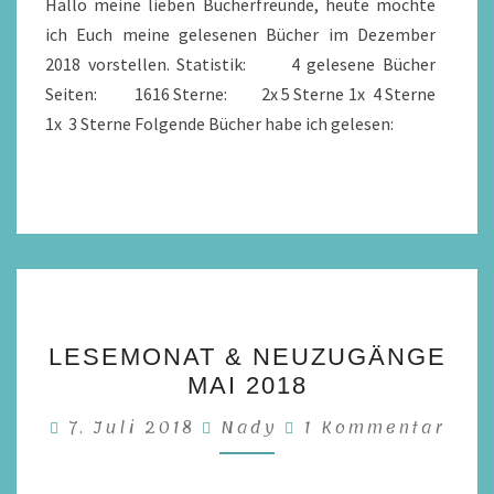
Hallo meine lieben Bücherfreunde, heute möchte
ich Euch meine gelesenen Bücher im Dezember
2018 vorstellen. Statistik: 4 gelesene Bücher
Seiten: 1616 Sterne: 2x 5 Sterne 1x 4 Sterne
1x 3 Sterne Folgende Bücher habe ich gelesen:
LESEMONAT
LESEMONAT & NEUZUGÄNGE
&
MAI 2018
NEUZUGÄNGE
Kommentare
7. Juli 2018
Nady
MAI
1 Kommentar
2018