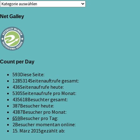
Kategorien
Net Galley
Count per Day
593
Diese Seite:
1285314
Seitenauftrufe gesamt:
436
Seitenaufrufe heute:
5305
Seitenaufrufe pro Monat:
435618
Besuchter gesamt:
387
Besucher heute:
4387
Besucher pro Monat:
659
Besucher pro Tag:
2
Besucher momentan online:
15. März 2015
gezählt ab: