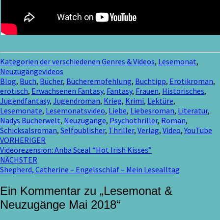
Kategorien der verschiedenen Genres & Videos
,
Lesemonat
,
Neuzugängevideos
Blog
,
Buch
,
Bücher
,
Bücherempfehlung
,
Buchtipp
,
Erotikroman
,
erotisch
,
Erwachsenen Fantasy
,
Fantasy
,
Frauen
,
Historisches
,
Jugendfantasy
,
Jugendroman
,
Krieg
,
Krimi
,
Lektüre
,
Lesemonate
,
Lesemonatsvideo
,
Liebe
,
Liebesroman
,
Literatur
,
Nadys Bücherwelt
,
Neuzugänge
,
Psychothriller
,
Roman
,
Schicksalsroman
,
Selfpublisher
,
Thriller
,
Verlag
,
Video
,
YouTube
Beitragsnavigation
VORHERIGER
Videorezension: Anba Sceal “Hot Irish Kisses”
NÄCHSTER
Shepherd, Catherine – Engelsschlaf – Mein Lesealltag
Ein Kommentar zu „
Lesemonat &
Neuzugänge Mai 2018
“