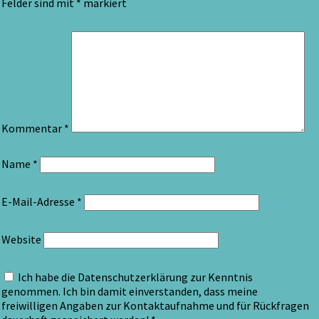
Felder sind mit
*
markiert
Kommentar
*
Name
*
E-Mail-Adresse
*
Website
Ich habe die Datenschutzerklärung zur Kenntnis
genommen. Ich bin damit einverstanden, dass meine
freiwilligen Angaben zur Kontaktaufnahme und für Rückfragen