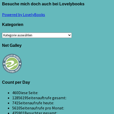
Besuche mich doch auch bei Lovelybooks
Powered by LovelyBooks
Kategorien
Kategorien
Net Galley
Count per Day
460
Diese Seite:
1285619
Seitenauftrufe gesamt:
741
Seitenaufrufe heute:
5610
Seitenaufrufe pro Monat:
435901
Besuchter gesamt: