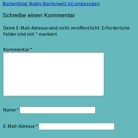
Bücherblog: Nadys Bücherwelt ist umgezogen
Schreibe einen Kommentar
Deine E-Mail-Adresse wird nicht veröffentlicht.
Erforderliche
Felder sind mit
*
markiert
Kommentar
*
Name
*
E-Mail-Adresse
*