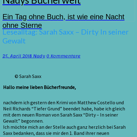
Ein Tag ohne Buch, ist wie eine Nacht
ohne Sterne
Lesealltag:
Lesealltag: Sarah Saxx – Dirty In seiner
Sarah
Gewalt
Saxx
–
Dirty
Kommentare
25. April 2018
Nady
0 Kommentare
In
seiner
Gewalt
© Sarah Saxx
Hallo meine lieben Bücherfreunde,
nachdem ich gestern den Krimi von Matthew Costello und
Neil Richards “Tiefer Grund” beendet habe, habe ich gleich
mit dem neuen Roman von Sarah Saxx “Dirty – In seiner
Gewalt” begonnen.
Ich möchte mich an der Stelle auch ganz herzlich bei Sarah
Saxx bedanken, dass sie mir den 1. Band ihrer neuen