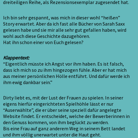
dreiteiligen Reihe, als Rezensionsexemplar zugesendet hat.
Ich bin sehr gespannt, was mich in dieser wohl “heißen”
Story erwartet. Aber da ich fast alle Bücher von Sarah Saxx
gelesen habe und sie mir alle sehr gut gefallen haben, wird
wohl auch diese Geschichte dazugehören.
Hat ihn schon einer von Euch gelesen?
Klappentext:
“Eigentlich müsste ich Angst vor ihm haben. Es ist falsch,
dass ich mich so zu ihm hingezogen fühle. Aber er hat mich
aus meiner persönlichen Hölle entführt. Und dafür werde ich
ihm ewig dankbar sein.”
Dirty liebt es, mit der Lust der Frauen zu spielen. In seiner
eigens hierfür eingerichteten Spielhöhle lässt er nur
“Auserwählte”, die er über seine speziell dafür angelegte
Website findet. Er entscheidet, welche der Bewerberinnen in
den Genuss kommen, von ihm beglückt zu werden.
Bis eine Frau auf ganz anderem Weg in seinem Bett landet
und ihm völlig unerwartet unter die Haut geht.