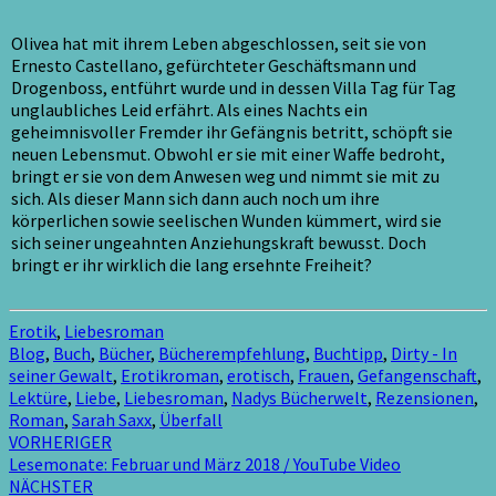
Olivea hat mit ihrem Leben abgeschlossen, seit sie von
Ernesto Castellano, gefürchteter Geschäftsmann und
Drogenboss, entführt wurde und in dessen Villa Tag für Tag
unglaubliches Leid erfährt. Als eines Nachts ein
geheimnisvoller Fremder ihr Gefängnis betritt, schöpft sie
neuen Lebensmut. Obwohl er sie mit einer Waffe bedroht,
bringt er sie von dem Anwesen weg und nimmt sie mit zu
sich. Als dieser Mann sich dann auch noch um ihre
körperlichen sowie seelischen Wunden kümmert, wird sie
sich seiner ungeahnten Anziehungskraft bewusst. Doch
bringt er ihr wirklich die lang ersehnte Freiheit?
Erotik
,
Liebesroman
Blog
,
Buch
,
Bücher
,
Bücherempfehlung
,
Buchtipp
,
Dirty - In
seiner Gewalt
,
Erotikroman
,
erotisch
,
Frauen
,
Gefangenschaft
,
Lektüre
,
Liebe
,
Liebesroman
,
Nadys Bücherwelt
,
Rezensionen
,
Roman
,
Sarah Saxx
,
Überfall
Beitragsnavigation
VORHERIGER
Lesemonate: Februar und März 2018 / YouTube Video
NÄCHSTER