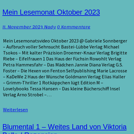
Mein
Mein Lesemonat Oktober 2023
Lesemonat
Oktober
Kommentare
11. November 2023
Nady
0 Kommentare
2023
Mein Lesemonatsvideo Oktober 2023 @ Gabriele Sonnberger
– Aufbruch voller Sehnsucht Bastei-Lübbe Verlag Michael
Tsokos – Mit kalter Präzision Droemer-Knaur Verlag Brigitte
Riebe – Eifelfrauen 1 Das Haus der Füchsin Rowohlt Verlag
Petra Hammesfahr – Das Mädchen Jannie Diana Verlag G.S.
Foster – Die Hexen von Fenton Selfpublishing Marie Lacrosse
– KaDeWe 2 Haus der Wünsche Goldmann Verlag Elias Haller
– Grimm-Thriller 1 Rotkäppchen lügt Edition M –
Lovelybooks Tessa Hansen – Das kleine Bücherschiff Insel
Verlag Arno Strobel –…
Weiterlesen
Weiterlesen
Blumental
Blumental 1 – Weites Land von Viktoria
1