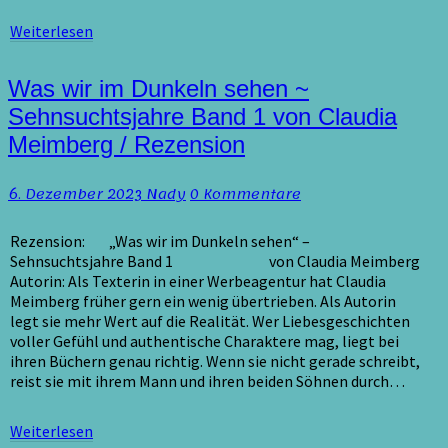
Weiterlesen
Weiterlesen
Was
Was wir im Dunkeln sehen ~
wir
Sehnsuchtsjahre Band 1 von Claudia
im
Meimberg / Rezension
Dunkeln
sehen
~
Kommentare
6. Dezember 2023
Nady
0 Kommentare
Sehnsuchtsjahre
Band
Rezension: „Was wir im Dunkeln sehen“ –
1
Sehnsuchtsjahre Band 1 von Claudia Meimberg
von
Autorin: Als Texterin in einer Werbeagentur hat Claudia
Claudia
Meimberg früher gern ein wenig übertrieben. Als Autorin
Meimberg
legt sie mehr Wert auf die Realität. Wer Liebesgeschichten
/
voller Gefühl und authentische Charaktere mag, liegt bei
Rezension
ihren Büchern genau richtig. Wenn sie nicht gerade schreibt,
reist sie mit ihrem Mann und ihren beiden Söhnen durch…
Weiterlesen
Weiterlesen