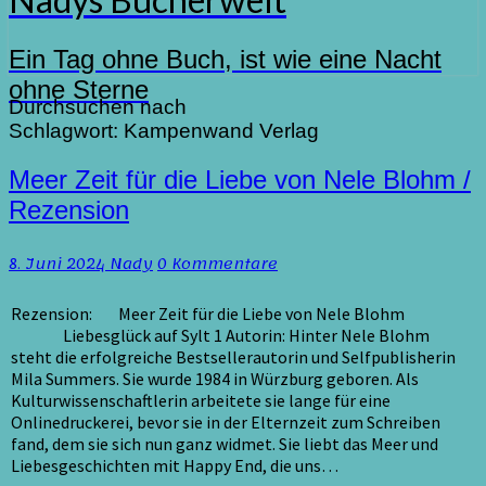
Ein Tag ohne Buch, ist wie eine Nacht
ohne Sterne
Durchsuchen nach
Schlagwort:
Kampenwand Verlag
Meer
Meer Zeit für die Liebe von Nele Blohm /
Zeit
Rezension
für
die
Kommentare
8. Juni 2024
Nady
0 Kommentare
Liebe
von
Nele
Rezension: Meer Zeit für die Liebe von Nele Blohm
Blohm
Liebesglück auf Sylt 1 Autorin: Hinter Nele Blohm
/
steht die erfolgreiche Bestsellerautorin und Selfpublisherin
Rezension
Mila Summers. Sie wurde 1984 in Würzburg geboren. Als
Kulturwissenschaftlerin arbeitete sie lange für eine
Onlinedruckerei, bevor sie in der Elternzeit zum Schreiben
fand, dem sie sich nun ganz widmet. Sie liebt das Meer und
Liebesgeschichten mit Happy End, die uns…