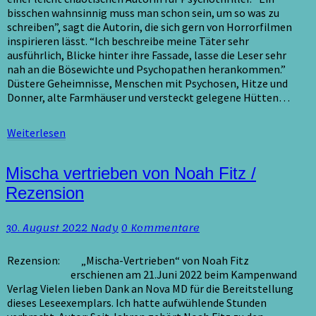
bisschen wahnsinnig muss man schon sein, um so was zu
schreiben”, sagt die Autorin, die sich gern von Horrorfilmen
inspirieren lässt. “Ich beschreibe meine Täter sehr
ausführlich, Blicke hinter ihre Fassade, lasse die Leser sehr
nah an die Bösewichte und Psychopathen herankommen.”
Düstere Geheimnisse, Menschen mit Psychosen, Hitze und
Donner, alte Farmhäuser und versteckt gelegene Hütten…
Weiterlesen
Weiterlesen
Mischa
Mischa vertrieben von Noah Fitz /
vertrieben
Rezension
von
Noah
Kommentare
30. August 2022
Nady
0 Kommentare
Fitz
/
Rezension
Rezension: „Mischa-Vertrieben“ von Noah Fitz
erschienen am 21.Juni 2022 beim Kampenwand
Verlag Vielen lieben Dank an Nova MD für die Bereitstellung
dieses Leseexemplars. Ich hatte aufwühlende Stunden