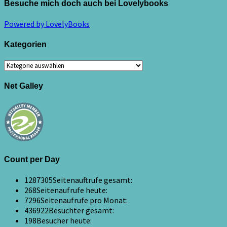
Besuche mich doch auch bei Lovelybooks
Powered by LovelyBooks
Kategorien
Kategorien
Net Galley
Count per Day
1287305
Seitenauftrufe gesamt:
268
Seitenaufrufe heute:
7296
Seitenaufrufe pro Monat:
436922
Besuchter gesamt:
198
Besucher heute: