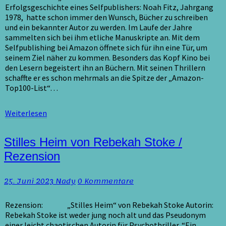
Erfolgsgeschichte eines Selfpublishers: Noah Fitz, Jahrgang
1978, hatte schon immer den Wunsch, Bücher zu schreiben
und ein bekannter Autor zu werden. Im Laufe der Jahre
sammelten sich bei ihm etliche Manuskripte an. Mit dem
Selfpublishing bei Amazon öffnete sich für ihn eine Tür, um
seinem Ziel näher zu kommen. Besonders das Kopf Kino bei
den Lesern begeistert ihn an Büchern. Mit seinen Thrillern
schaffte er es schon mehrmals an die Spitze der „Amazon-
Top100-List“…
Weiterlesen
Weiterlesen
Stilles
Stilles Heim von Rebekah Stoke /
Heim
Rezension
von
Rebekah
Kommentare
25. Juni 2023
Nady
0 Kommentare
Stoke
/
Rezension
Rezension: „Stilles Heim“ von Rebekah Stoke Autorin:
Rebekah Stoke ist weder jung noch alt und das Pseudonym
einer leicht chaotischen Autorin für Psychothriller. “Ein