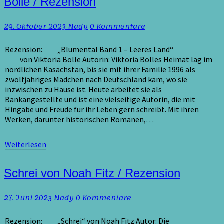
Bolle / Rezension
–
Weites
Kommentare
29. Oktober 2023
Nady
0 Kommentare
Land
von
Viktoria
Rezension: „Blumental Band 1 – Leeres Land“
Bolle
von Viktoria Bolle Autorin: Viktoria Bolles Heimat lag im
/
nördlichen Kasachstan, bis sie mit ihrer Familie 1996 als
Rezension
zwölfjähriges Mädchen nach Deutschland kam, wo sie
inzwischen zu Hause ist. Heute arbeitet sie als
Bankangestellte und ist eine vielseitige Autorin, die mit
Hingabe und Freude für ihr Leben gern schreibt. Mit ihren
Werken, darunter historischen Romanen,…
Weiterlesen
Weiterlesen
Schrei
Schrei von Noah Fitz / Rezension
von
Noah
Kommentare
27. Juni 2023
Nady
0 Kommentare
Fitz
/
Rezension
Rezension: „Schrei“ von Noah Fitz Autor: Die