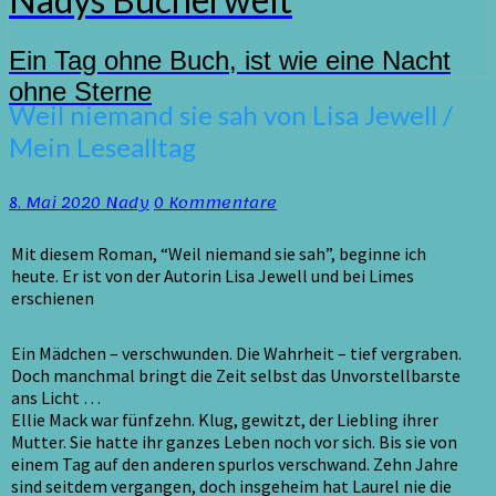
Ein Tag ohne Buch, ist wie eine Nacht
ohne Sterne
Weil
Weil niemand sie sah von Lisa Jewell /
niemand
Mein Lesealltag
sie
sah
von
Kommentare
8. Mai 2020
Nady
0 Kommentare
Lisa
Jewell
Mit diesem Roman, “Weil niemand sie sah”, beginne ich
/
heute. Er ist von der Autorin Lisa Jewell und bei Limes
Mein
erschienen
Lesealltag
Ein Mädchen – verschwunden. Die Wahrheit – tief vergraben.
Doch manchmal bringt die Zeit selbst das Unvorstellbarste
ans Licht …
Ellie Mack war fünfzehn. Klug, gewitzt, der Liebling ihrer
Mutter. Sie hatte ihr ganzes Leben noch vor sich. Bis sie von
einem Tag auf den anderen spurlos verschwand. Zehn Jahre
sind seitdem vergangen, doch insgeheim hat Laurel nie die