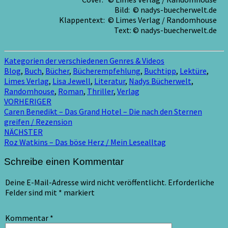
Bild: © nadys-buecherwelt.de
Klappentext: © Limes Verlag / Randomhouse
Text: © nadys-buecherwelt.de
Kategorien der verschiedenen Genres & Videos
Blog
,
Buch
,
Bücher
,
Bücherempfehlung
,
Buchtipp
,
Lektüre
,
Limes Verlag
,
Lisa Jewell
,
Literatur
,
Nadys Bücherwelt
,
Randomhouse
,
Roman
,
Thriller
,
Verlag
Beitragsnavigation
VORHERIGER
Caren Benedikt – Das Grand Hotel – Die nach den Sternen
greifen / Rezension
NÄCHSTER
Roz Watkins – Das böse Herz / Mein Lesealltag
Schreibe einen Kommentar
Deine E-Mail-Adresse wird nicht veröffentlicht.
Erforderliche
Felder sind mit
*
markiert
Kommentar
*