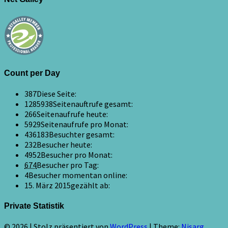
Count per Day
387
Diese Seite:
1285938
Seitenauftrufe gesamt:
266
Seitenaufrufe heute:
5929
Seitenaufrufe pro Monat:
436183
Besuchter gesamt:
232
Besucher heute:
4952
Besucher pro Monat:
674
Besucher pro Tag:
4
Besucher momentan online:
15. März 2015
gezählt ab:
Private Statistik
© 2026
|
Stolz präsentiert von
WordPress
|
Theme:
Nisarg