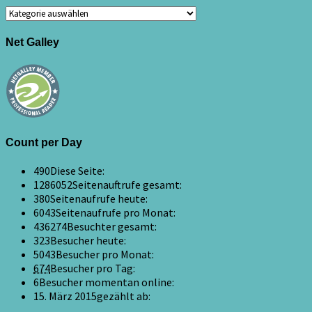
Kategorien
Net Galley
Count per Day
490
Diese Seite:
1286052
Seitenauftrufe gesamt:
380
Seitenaufrufe heute:
6043
Seitenaufrufe pro Monat:
436274
Besuchter gesamt:
323
Besucher heute:
5043
Besucher pro Monat:
674
Besucher pro Tag:
6
Besucher momentan online:
15. März 2015
gezählt ab: