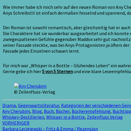
Wie immer habe ich mich sehr auf den neuen Roman von Any Cheru
Anys Schreibstil ist einfach dermaßen fesselnd und spannend, da
Der Roman ist sowohl romantisch, aber gleichzeitig hat er auch 
Die Charaktere hat sie wunderbar ausgearbeitet und ich konnte 
zwiegespaltenen Gefühle gegenüber Maddox sehr gut nachvollzi
seiner Fassade steckte, was bei Anys Protagonisten ja öfters de
Fassade jedes Einzelnen schauen lernt.
Für mich war „Whisper in a Bottle – Glühendes Leben“ ein wahres
Gerne gebe ich hier
5 von 5 Sternen
und eine klare Leseempfehlun
© Zeilenfluss-Verlag
Drama
,
Gegenwartsliteratur
,
Kategorien der verschiedenen Genr
Any Cherubim
,
Blog
,
Buch
,
Bücher
,
Bücherempfehlung
,
Buchtipp
Whiskey-Destillerien
,
Whisper in a Bottle
,
Zeilenfluss Verlag
Beitragsnavigation
VORHERIGER
Barbara Leciejewski – Fritz & Emma / Rezension