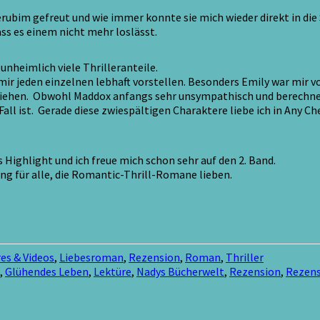
bim gefreut und wie immer konnte sie mich wieder direkt in die 
ss es einem nicht mehr loslässt.
unheimlich viele Thrilleranteile.
mir jeden einzelnen lebhaft vorstellen. Besonders Emily war mir 
ehen. Obwohl Maddox anfangs sehr unsympathisch und berechnend
r Fall ist. Gerade diese zwiespältigen Charaktere liebe ich in Any
 Highlight und ich freue mich schon sehr auf den 2. Band.
g für alle, die Romantic-Thrill-Romane lieben.
es & Videos
,
Liebesroman
,
Rezension
,
Roman
,
Thriller
,
Glühendes Leben
,
Lektüre
,
Nadys Bücherwelt
,
Rezension
,
Rezen