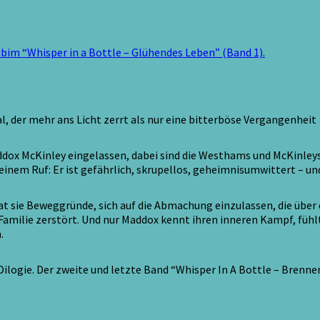
bim “Whisper in a Bottle – Glühendes Leben” (Band 1).
al, der mehr ans Licht zerrt als nur eine bitterböse Vergangenhei
dox McKinley eingelassen, dabei sind die Westhams und McKinleys e
inem Ruf: Er ist gefährlich, skrupellos, geheimnisumwittert – und
s hat sie Beweggründe, sich auf die Abmachung einzulassen, die üb
Familie zerstört. Und nur Maddox kennt ihren inneren Kampf, fühlt
.
 Dilogie. Der zweite und letzte Band “Whisper In A Bottle – Brenn