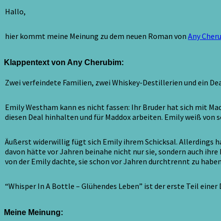
in
a
Hallo,
Bottle
–
hier kommt meine Meinung zu dem neuen Roman von
Any Cheru
Glühendes
Leben
/
Klappentext von Any Cherubim:
*****
Zwei verfeindete Familien, zwei Whiskey-Destillerien und ein De
Emily Westham kann es nicht fassen: Ihr Bruder hat sich mit Mad
diesen Deal hinhalten und für Maddox arbeiten. Emily weiß von se
Äußerst widerwillig fügt sich Emily ihrem Schicksal. Allerding
davon hätte vor Jahren beinahe nicht nur sie, sondern auch ihre 
von der Emily dachte, sie schon vor Jahren durchtrennt zu haben
“Whisper In A Bottle – Glühendes Leben” ist der erste Teil einer
Meine Meinung: