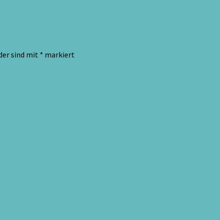
der sind mit
*
markiert