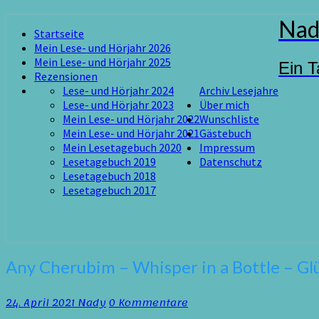
Skip
Nad
Startseite
to
Mein Lese- und Hörjahr 2026
content
Mein Lese- und Hörjahr 2025
Ein T
Rezensionen
Lese- und Hörjahr 2024
Archiv Lesejahre
Lese- und Hörjahr 2023
Über mich
Mein Lese- und Hörjahr 2022
Wunschliste
Mein Lese- und Hörjahr 2021
Gästebuch
Mein Lesetagebuch 2020
Impressum
Lesetagebuch 2019
Datenschutz
Lesetagebuch 2018
Lesetagebuch 2017
Any
Any Cherubim – Whisper in a Bottle – Glü
Cherubim
–
Kommentare
24. April 2021
Nady
0 Kommentare
Whisper