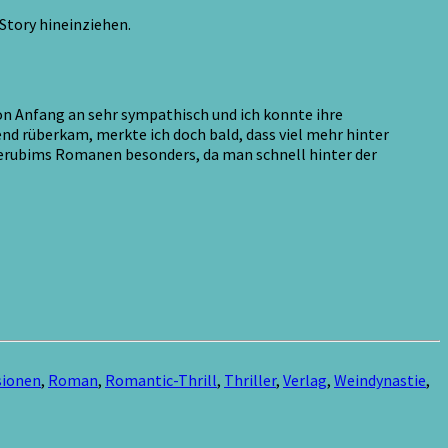
Story hineinziehen.
von Anfang an sehr sympathisch und ich konnte ihre
 rüberkam, merkte ich doch bald, dass viel mehr hinter
 Cherubims Romanen besonders, da man schnell hinter der
sionen
,
Roman
,
Romantic-Thrill
,
Thriller
,
Verlag
,
Weindynastie
,