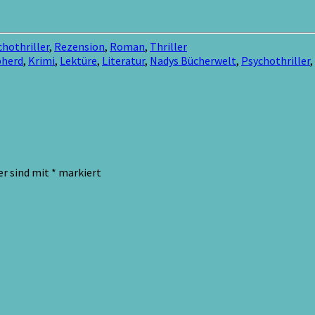
hothriller
,
Rezension
,
Roman
,
Thriller
pherd
,
Krimi
,
Lektüre
,
Literatur
,
Nadys Bücherwelt
,
Psychothriller
,
er sind mit
*
markiert