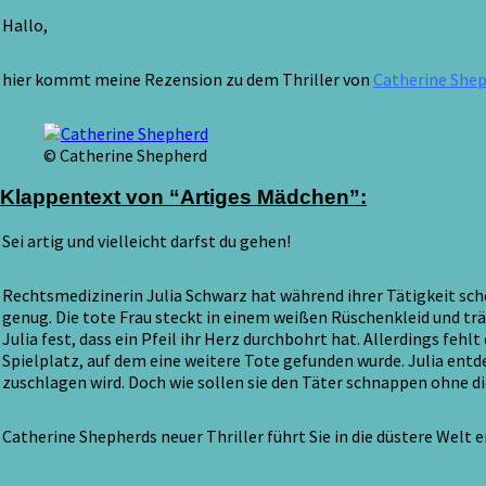
Shepherd
/
Hallo,
Rezension
5
hier kommt meine Rezension zu dem Thriller von
Catherine Shep
von
5
Sternen
© Catherine Shepherd
Klappentext von “Artiges Mädchen”:
Sei artig und vielleicht darfst du gehen!
Rechtsmedizinerin Julia Schwarz hat während ihrer Tätigkeit sch
genug. Die tote Frau steckt in einem weißen Rüschenkleid und trä
Julia fest, dass ein Pfeil ihr Herz durchbohrt hat. Allerdings fe
Spielplatz, auf dem eine weitere Tote gefunden wurde. Julia entd
zuschlagen wird. Doch wie sollen sie den Täter schnappen ohne di
Catherine Shepherds neuer Thriller führt Sie in die düstere Welt ein