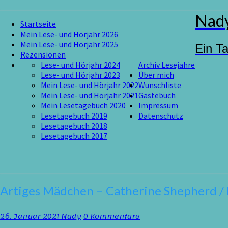
Skip
Nady
Startseite
to
Mein Lese- und Hörjahr 2026
content
Mein Lese- und Hörjahr 2025
Ein T
Rezensionen
Lese- und Hörjahr 2024
Archiv Lesejahre
Lese- und Hörjahr 2023
Über mich
Mein Lese- und Hörjahr 2022
Wunschliste
Mein Lese- und Hörjahr 2021
Gästebuch
Mein Lesetagebuch 2020
Impressum
Lesetagebuch 2019
Datenschutz
Lesetagebuch 2018
Lesetagebuch 2017
Artiges
Artiges Mädchen – Catherine Shepherd / 
Mädchen
–
Kommentare
26. Januar 2021
Nady
0 Kommentare
Catherine