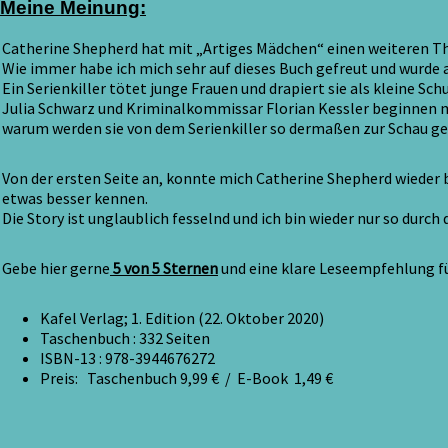
Meine Meinung:
Catherine Shepherd hat mit „Artiges Mädchen“ einen weiteren Thri
Wie immer habe ich mich sehr auf dieses Buch gefreut und wurde 
Ein Serienkiller tötet junge Frauen und drapiert sie als kleine Sc
Julia Schwarz und Kriminalkommissar Florian Kessler beginnen m
warum werden sie von dem Serienkiller so dermaßen zur Schau ge
Von der ersten Seite an, konnte mich Catherine Shepherd wieder 
etwas besser kennen.
Die Story ist unglaublich fesselnd und ich bin wieder nur so durch
Gebe hier gerne
5 von 5 Sternen
und eine klare Leseempfehlung fü
Kafel Verlag; 1. Edition (22. Oktober 2020)
Taschenbuch :
332 Seiten
ISBN-13 :
978-3944676272
Preis: Taschenbuch 9,99 € / E-Book 1,49 €