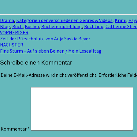
Drama
,
Kategorien der verschiedenen Genres & Videos
,
Krimi
,
Psyc
Blog
,
Buch
,
Bücher
,
Bücherempfehlung
,
Buchtipp
,
Catherine She
Beitragsnavigation
VORHERIGER
Zeit der Pfirsichblüte von Anja Saskia Beyer
NÄCHSTER
Fine Sturm – Auf sieben Beinen / Mein Lesealltag
Schreibe einen Kommentar
Deine E-Mail-Adresse wird nicht veröffentlicht.
Erforderliche Feld
Kommentar
*