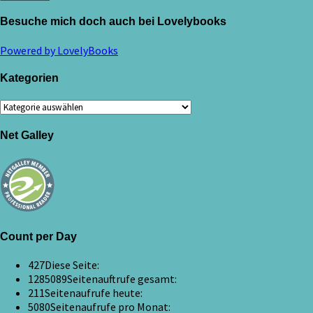
Besuche mich doch auch bei Lovelybooks
Powered by LovelyBooks
Kategorien
Kategorien
Net Galley
Count per Day
427
Diese Seite:
1285089
Seitenauftrufe gesamt:
211
Seitenaufrufe heute:
5080
Seitenaufrufe pro Monat: