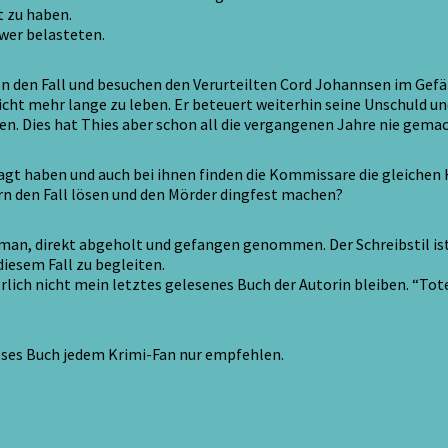
t zu haben.
wer belasteten.
den Fall und besuchen den Verurteilten Cord Johannsen im Gefän
icht mehr lange zu leben. Er beteuert weiterhin seine Unschuld 
. Dies hat Thies aber schon all die vergangenen Jahre nie gemac
t haben und auch bei ihnen finden die Kommissare die gleichen H
n den Fall lösen und den Mörder dingfest machen?
man, direkt abgeholt und gefangen genommen. Der Schreibstil is
esem Fall zu begleiten.
erlich nicht mein letztes gelesenes Buch der Autorin bleiben. “To
eses Buch jedem Krimi-Fan nur empfehlen.