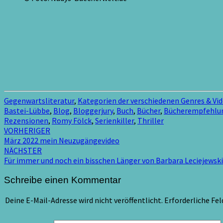
Gegenwartsliteratur
,
Kategorien der verschiedenen Genres & Vi
Bastei-Lübbe
,
Blog
,
Bloggerjury
,
Buch
,
Bücher
,
Bücherempfehlu
Rezensionen
,
Romy Fölck
,
Serienkiller
,
Thriller
Beitragsnavigation
VORHERIGER
März 2022 mein Neuzugängevideo
NÄCHSTER
Für immer und noch ein bisschen Länger von Barbara Leciejewski
Schreibe einen Kommentar
Deine E-Mail-Adresse wird nicht veröffentlicht.
Erforderliche Fel