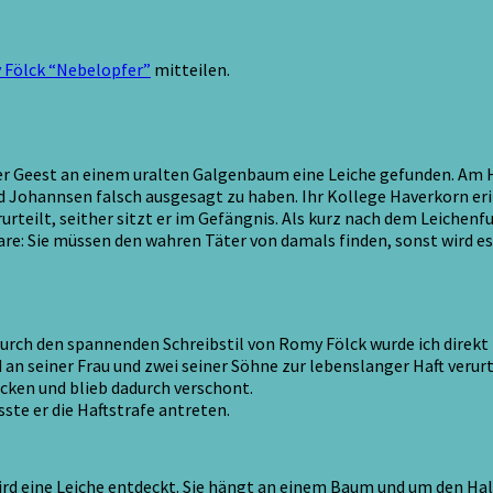
Fölck “Nebelopfer”
mitteilen.
r Geest an einem uralten Galgenbaum eine Leiche gefunden. Am H
d Johannsen falsch ausgesagt zu haben. Ihr Kollege Haverkorn erinn
rteilt, seither sitzt er im Gefängnis. Als kurz nach dem Leichenfu
e: Sie müssen den wahren Täter von damals finden, sonst wird e
. Durch den spannenden Schreibstil von Romy Fölck wurde ich direk
n seiner Frau und zwei seiner Söhne zur lebenslanger Haft verurt
tecken und blieb dadurch verschont.
te er die Haftstrafe antreten.
wird eine Leiche entdeckt. Sie hängt an einem Baum und um den Hals 