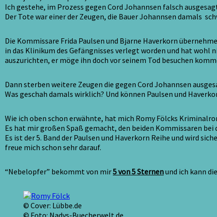
Ich gestehe, im Prozess gegen Cord Johannsen falsch ausgesag
Der Tote war einer der Zeugen, die Bauer Johannsen damals sch
Die Kommissare Frida Paulsen und Bjarne Haverkorn übernehmen 
in das Klinikum des Gefängnisses verlegt worden und hat wohl n
auszurichten, er möge ihn doch vor seinem Tod besuchen kommen
Dann sterben weitere Zeugen die gegen Cord Johannsen ausgesag
Was geschah damals wirklich? Und können Paulsen und Haverkor
Wie ich oben schon erwähnte, hat mich Romy Fölcks Kriminalro
Es hat mir großen Spaß gemacht, den beiden Kommissaren bei di
Es ist der 5. Band der Paulsen und Haverkorn Reihe und wird sich
freue mich schon sehr darauf.
“Nebelopfer” bekommt von mir
5 von 5 Sternen
und ich kann di
© Cover: Lübbe.de
© Foto: Nadys-Buecherwelt.de