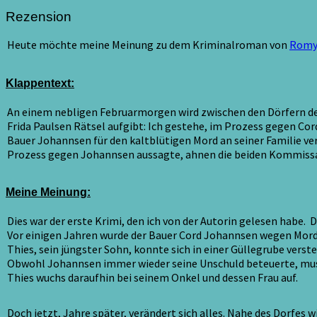
/
Rezension
Rezension
Heute möchte meine Meinung zu dem Kriminalroman von
Romy 
Klappentext:
An einem nebligen Februarmorgen wird zwischen den Dörfern de
Frida Paulsen Rätsel aufgibt: Ich gestehe, im Prozess gegen Cor
Bauer Johannsen für den kaltblütigen Mord an seiner Familie veru
Prozess gegen Johannsen aussagte, ahnen die beiden Kommissar
Meine Meinung:
Dies war der erste Krimi, den ich von der Autorin gelesen habe
Vor einigen Jahren wurde der Bauer Cord Johannsen wegen Mord a
Thies, sein jüngster Sohn, konnte sich in einer Güllegrube vers
Obwohl Johannsen immer wieder seine Unschuld beteuerte, muss
Thies wuchs daraufhin bei seinem Onkel und dessen Frau auf.
Doch jetzt, Jahre später, verändert sich alles. Nahe des Dorfes 