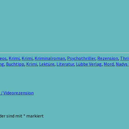
deos
,
Krimi
,
Krimi
,
Kriminalroman
,
Psychothriller
,
Rezension
,
Thri
ng
,
Buchtipp
,
Krimi
,
Lektüre
,
Literatur
,
Lübbe Verlag
,
Mord
,
Nadys
 / Videorezension
der sind mit
*
markiert