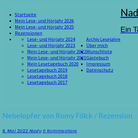
Skip
Nad
Startseite
to
Mein Lese- und Hörjahr 2026
content
Mein Lese- und Hörjahr 2025
Ein T
Rezensionen
Lese- und Hörjahr 2024
Archiv Lesejahre
Lese- und Hörjahr 2023
Über mich
Mein Lese- und Hörjahr 2022
Wunschliste
Mein Lese- und Hörjahr 2021
Gästebuch
Mein Lesetagebuch 2020
Impressum
Lesetagebuch 2019
Datenschutz
Lesetagebuch 2018
Lesetagebuch 2017
Nebelopfer
Nebelopfer von Romy Fölck / Rezension
von
Romy
Kommentare
8. Mai 2022
Nady
0 Kommentare
Fölck