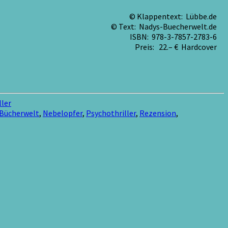
© Klappentext: Lübbe.de
© Text: Nadys-Buecherwelt.de
ISBN: 978-3-7857-2783-6
Preis: 22.– € Hardcover
ller
 Bücherwelt
,
Nebelopfer
,
Psychothriller
,
Rezension
,