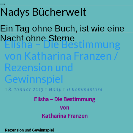
Toggle
Nadys Bücherwelt
Skip
navigation
to
content
Ein Tag ohne Buch, ist wie eine
Nacht ohne Sterne
Elisha – Die Bestimmung
Elisha
–
von Katharina Franzen /
Die
Bestimmung
Rezension und
von
Katharina
Gewinnspiel
Franzen
/
Kommentare
8. Januar 2019
Nady
0 Kommentare
Rezension
und
Elisha – Die Bestimmung
Gewinnspiel
von
Katharina Franzen
Rezension und Gewinnspiel