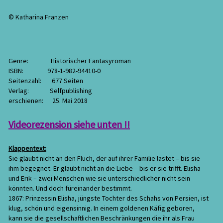
© Katharina Franzen
Genre: Historischer Fantasyroman
ISBN: 978-1-982-94410-0
Seitenzahl: 677 Seiten
Verlag: Selfpublishing
erschienen: 25. Mai 2018
Videorezension siehe unten !!
Klappentext:
Sie glaubt nicht an den Fluch, der auf ihrer Familie lastet – bis sie
ihm begegnet. Er glaubt nicht an die Liebe – bis er sie trifft. Elisha
und Erik – zwei Menschen wie sie unterschiedlicher nicht sein
könnten. Und doch füreinander bestimmt.
1867: Prinzessin Elisha, jüngste Tochter des Schahs von Persien, ist
klug, schön und eigensinnig. In einem goldenen Käfig geboren,
kann sie die gesellschaftlichen Beschränkungen die ihr als Frau