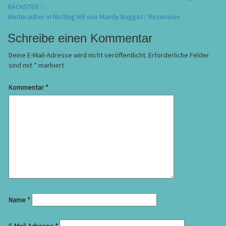
NÄCHSTER
Winterauber in Notting Hill von Mandy Baggot / Rezension
Schreibe einen Kommentar
Deine E-Mail-Adresse wird nicht veröffentlicht.
Erforderliche Felder
sind mit
*
markiert
Kommentar
*
Name
*