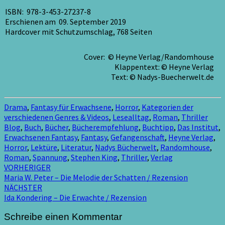
ISBN: 978-3-453-27237-8
Erschienen am 09. September 2019
Hardcover mit Schutzumschlag, 768 Seiten
Cover: © Heyne Verlag/Randomhouse
Klappentext: © Heyne Verlag
Text: © Nadys-Buecherwelt.de
Drama
,
Fantasy für Erwachsene
,
Horror
,
Kategorien der
verschiedenen Genres & Videos
,
Lesealltag
,
Roman
,
Thriller
Blog
,
Buch
,
Bücher
,
Bücherempfehlung
,
Buchtipp
,
Das Institut
,
Erwachsenen Fantasy
,
Fantasy
,
Gefangenschaft
,
Heyne Verlag
,
Horror
,
Lektüre
,
Literatur
,
Nadys Bücherwelt
,
Randomhouse
,
Roman
,
Spannung
,
Stephen King
,
Thriller
,
Verlag
Beitragsnavigation
VORHERIGER
Maria W. Peter – Die Melodie der Schatten / Rezension
NÄCHSTER
Ida Kondering – Die Erwachte / Rezension
Schreibe einen Kommentar