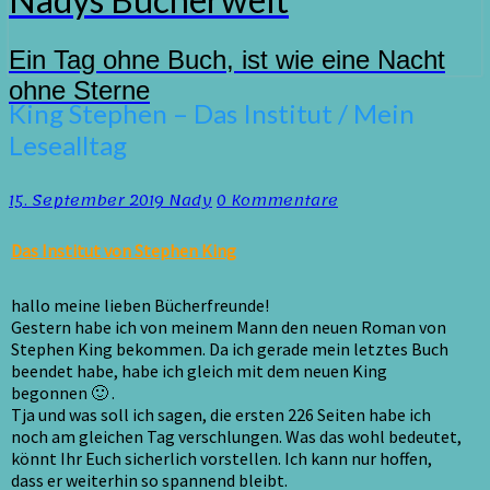
Ein Tag ohne Buch, ist wie eine Nacht
ohne Sterne
King
King Stephen – Das Institut / Mein
Stephen
Lesealltag
–
Das
Institut
Kommentare
15. September 2019
Nady
0 Kommentare
/
Mein
Das Institut von Stephen King
Lesealltag
hallo meine lieben Bücherfreunde!
Gestern habe ich von meinem Mann den neuen Roman von
Stephen King bekommen. Da ich gerade mein letztes Buch
beendet habe, habe ich gleich mit dem neuen King
begonnen 🙂 .
Tja und was soll ich sagen, die ersten 226 Seiten habe ich
noch am gleichen Tag verschlungen. Was das wohl bedeutet,
könnt Ihr Euch sicherlich vorstellen. Ich kann nur hoffen,
dass er weiterhin so spannend bleibt.