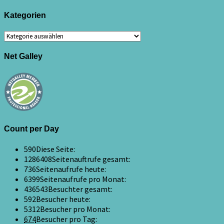
Kategorien
Kategorien
Net Galley
Count per Day
590
Diese Seite:
1286408
Seitenauftrufe gesamt:
736
Seitenaufrufe heute:
6399
Seitenaufrufe pro Monat:
436543
Besuchter gesamt:
592
Besucher heute:
5312
Besucher pro Monat:
674
Besucher pro Tag: