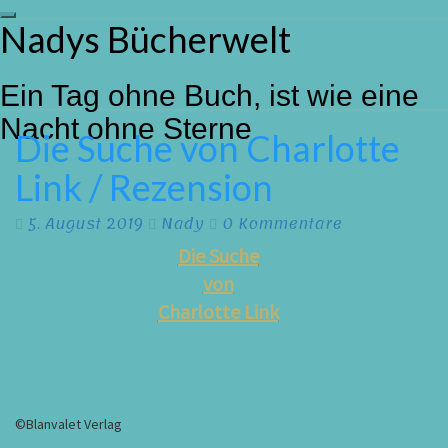
Toggle
Nadys Bücherwelt
Skip
navigation
to
content
Ein Tag ohne Buch, ist wie eine
Nacht ohne Sterne
Die Suche von Charlotte
Die
Suche
Link / Rezension
von
Charlotte
Link
Kommentare
5. August 2019
Nady
0 Kommentare
/
Die Suche
Rezension
von
Charlotte Link
©Blanvalet Verlag