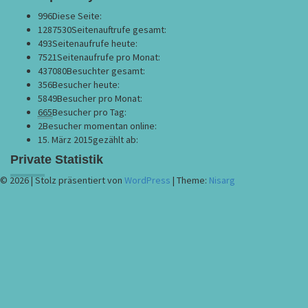
996
Diese Seite:
1287530
Seitenauftrufe gesamt:
493
Seitenaufrufe heute:
7521
Seitenaufrufe pro Monat:
437080
Besuchter gesamt:
356
Besucher heute:
5849
Besucher pro Monat:
665
Besucher pro Tag:
2
Besucher momentan online:
15. März 2015
gezählt ab:
Private Statistik
© 2026
|
Stolz präsentiert von
WordPress
|
Theme:
Nisarg