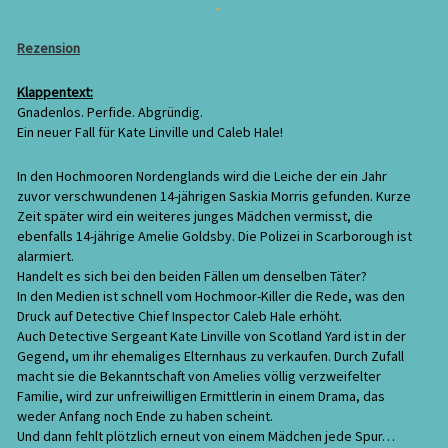
Rezension
Klappentext:
Gnadenlos. Perfide. Abgründig.
Ein neuer Fall für Kate Linville und Caleb Hale!
In den Hochmooren Nordenglands wird die Leiche der ein Jahr
zuvor verschwundenen 14-jährigen Saskia Morris gefunden. Kurze
Zeit später wird ein weiteres junges Mädchen vermisst, die
ebenfalls 14-jährige Amelie Goldsby. Die Polizei in Scarborough ist
alarmiert.
Handelt es sich bei den beiden Fällen um denselben Täter?
In den Medien ist schnell vom Hochmoor-Killer die Rede, was den
Druck auf Detective Chief Inspector Caleb Hale erhöht.
Auch Detective Sergeant Kate Linville von Scotland Yard ist in der
Gegend, um ihr ehemaliges Elternhaus zu verkaufen. Durch Zufall
macht sie die Bekanntschaft von Amelies völlig verzweifelter
Familie, wird zur unfreiwilligen Ermittlerin in einem Drama, das
weder Anfang noch Ende zu haben scheint.
Und dann fehlt plötzlich erneut von einem Mädchen jede Spur…