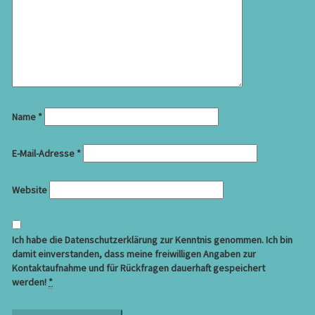
Name
*
E-Mail-Adresse
*
Website
Ich habe die Datenschutzerklärung zur Kenntnis genommen. Ich bin
damit einverstanden, dass meine freiwilligen Angaben zur
Kontaktaufnahme und für Rückfragen dauerhaft gespeichert
werden!
*