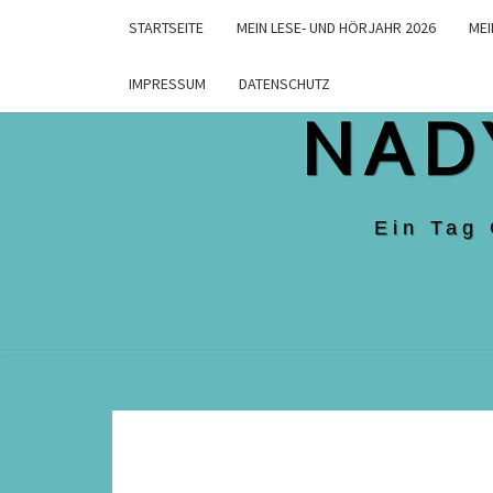
Skip
STARTSEITE
MEIN LESE- UND HÖRJAHR 2026
MEI
to
content
IMPRESSUM
DATENSCHUTZ
NAD
Ein Tag