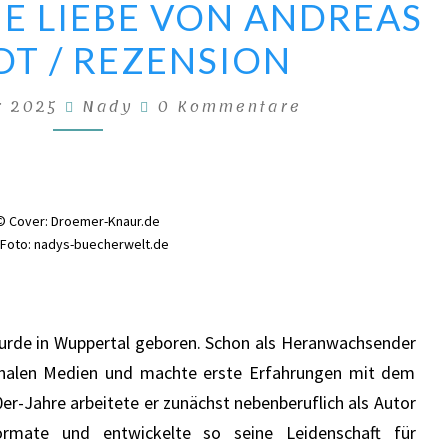
NE LIEBE VON ANDREAS
IST
T / REZENSION
MEINE
LIEBE
Kommentare
r 2025
Nady
0 Kommentare
VON
ANDREAS
SCHMIDT
/
© Cover: Droemer-Knaur.de
REZENSION
Foto: nadys-buecherwelt.de
urde in Wuppertal geboren. Schon als Heranwachsender
ionalen Medien und machte erste Erfahrungen mit dem
er-Jahre arbeitete er zunächst nebenberuflich als Autor
Formate und entwickelte so seine Leidenschaft für