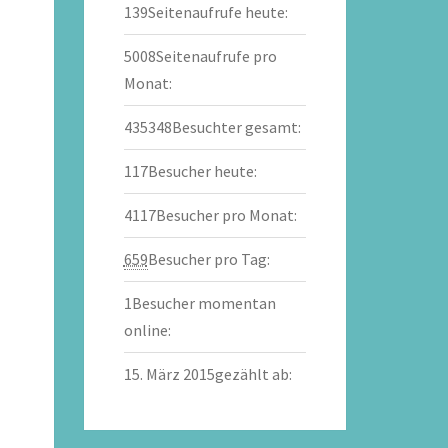
139
Seitenaufrufe heute:
5008
Seitenaufrufe pro
Monat:
435348
Besuchter gesamt:
117
Besucher heute:
4117
Besucher pro Monat:
659
Besucher pro Tag:
1
Besucher momentan
online:
15. März 2015
gezählt ab: