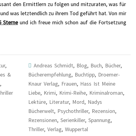
ssant den Ermittlern zu folgen und mitzuraten, was für
und was letztendlich zu ihrem Tod geführt hat. Von mir
5 Sterne
und ich freue mich schon auf die Fortsetzung
tur
,
Andreas Schmidt
,
Blog
,
Buch
,
Bücher
,
res &
Bücherempfehlung
,
Buchtipp
,
Droemer-
,
Knaur Verlag
,
Frauen
,
Hass Ist Meine
hriller
Liebe
,
Krimi
,
Krimi-Reihe
,
Kriminalroman
,
Lektüre
,
Literatur
,
Mord
,
Nadys
Bücherwelt
,
Psychothriller
,
Rezension
,
Rezensionen
,
Serienkiller
,
Spannung
,
Thriller
,
Verlag
,
Wuppertal