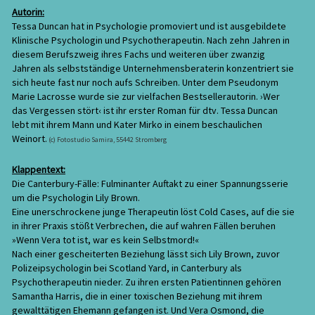
Autorin:
Tessa Duncan hat in Psychologie promoviert und ist ausgebildete
Klinische Psychologin und Psychotherapeutin. Nach zehn Jahren in
diesem Berufszweig ihres Fachs und weiteren über zwanzig
Jahren als selbstständige Unternehmensberaterin konzentriert sie
sich heute fast nur noch aufs Schreiben. Unter dem Pseudonym
Marie Lacrosse wurde sie zur vielfachen Bestsellerautorin. ›Wer
das Vergessen stört‹ ist ihr erster Roman für dtv. Tessa Duncan
lebt mit ihrem Mann und Kater Mirko in einem beschaulichen
Weinort.
(c) Fotostudio Samira, 55442 Stromberg
Klappentext:
Die Canterbury-Fälle: Fulminanter Auftakt zu einer Spannungsserie
um die Psychologin Lily Brown.
Eine unerschrockene junge Therapeutin löst Cold Cases, auf die sie
in ihrer Praxis stößt Verbrechen, die auf wahren Fällen beruhen
»Wenn Vera tot ist, war es kein Selbstmord!«
Nach einer gescheiterten Beziehung lässt sich Lily Brown, zuvor
Polizeipsychologin bei Scotland Yard, in Canterbury als
Psychotherapeutin nieder. Zu ihren ersten Patientinnen gehören
Samantha Harris, die in einer toxischen Beziehung mit ihrem
gewalttätigen Ehemann gefangen ist. Und Vera Osmond, die