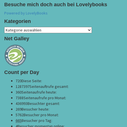
Besuche mich doch auch bei Lovelybooks
Powered by LovelyBooks
Kategorien
Kategorien
Net Galley
Count per Day
720
Diese Seite:
1287397
Seitenauftrufe gesamt:
360
Seitenaufrufe heute:
7388
Seitenaufrufe pro Monat:
436993
Besuchter gesamt:
269
Besucher heute:
5762
Besucher pro Monat:
665
Besucher pro Tag:
4
Besucher momentan online: