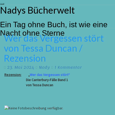
Toggle
Nadys Bücherwelt
Skip
navigation
to
content
Ein Tag ohne Buch, ist wie eine
Nacht ohne Sterne
Wer das Vergessen stört
Wer
das
von Tessa Duncan /
Vergessen
stört
Rezension
von
Tessa
Kommentare
Duncan
23. Mai 2024
Nady
1 Kommentar
/
Rezension:
„
Wer das Vergessen stört“
Rezension
Die Canterbury-Fälle Band 1
von Tessa Duncan