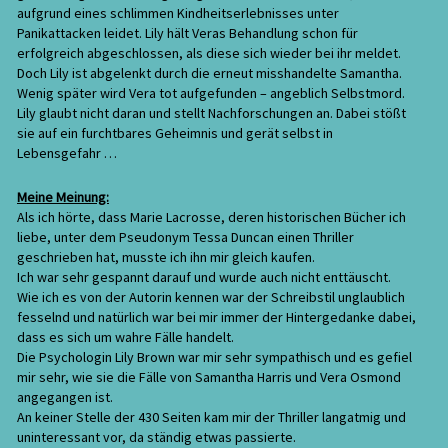
aufgrund eines schlimmen Kindheitserlebnisses unter
Panikattacken leidet. Lily hält Veras Behandlung schon für
erfolgreich abgeschlossen, als diese sich wieder bei ihr meldet.
Doch Lily ist abgelenkt durch die erneut misshandelte Samantha.
Wenig später wird Vera tot aufgefunden – angeblich Selbstmord.
Lily glaubt nicht daran und stellt Nachforschungen an. Dabei stößt
sie auf ein furchtbares Geheimnis und gerät selbst in
Lebensgefahr …
Meine Meinung:
Als ich hörte, dass Marie Lacrosse, deren historischen Bücher ich
liebe, unter dem Pseudonym Tessa Duncan einen Thriller
geschrieben hat, musste ich ihn mir gleich kaufen.
Ich war sehr gespannt darauf und wurde auch nicht enttäuscht.
Wie ich es von der Autorin kennen war der Schreibstil unglaublich
fesselnd und natürlich war bei mir immer der Hintergedanke dabei,
dass es sich um wahre Fälle handelt.
Die Psychologin Lily Brown war mir sehr sympathisch und es gefiel
mir sehr, wie sie die Fälle von Samantha Harris und Vera Osmond
angegangen ist.
An keiner Stelle der 430 Seiten kam mir der Thriller langatmig und
uninteressant vor, da ständig etwas passierte.