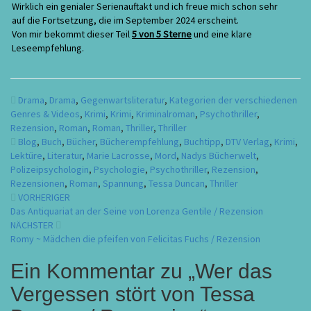
Wirklich ein genialer Serienauftakt und ich freue mich schon sehr
auf die Fortsetzung, die im September 2024 erscheint.
Von mir bekommt dieser Teil
5 von 5 Sterne
und eine klare
Leseempfehlung.
Drama
,
Drama
,
Gegenwartsliteratur
,
Kategorien der verschiedenen
Genres & Videos
,
Krimi
,
Krimi
,
Kriminalroman
,
Psychothriller
,
Rezension
,
Roman
,
Roman
,
Thriller
,
Thriller
Blog
,
Buch
,
Bücher
,
Bücherempfehlung
,
Buchtipp
,
DTV Verlag
,
Krimi
,
Lektüre
,
Literatur
,
Marie Lacrosse
,
Mord
,
Nadys Bücherwelt
,
Polizeipsychologin
,
Psychologie
,
Psychothriller
,
Rezension
,
Rezensionen
,
Roman
,
Spannung
,
Tessa Duncan
,
Thriller
Beitragsnavigation
VORHERIGER
Das Antiquariat an der Seine von Lorenza Gentile / Rezension
NÄCHSTER
Romy ~ Mädchen die pfeifen von Felicitas Fuchs / Rezension
Ein Kommentar zu „
Wer das
Vergessen stört von Tessa