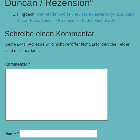
Duncan / Rezension
“
Pingback:
Wer mit den Wölfen heult (Die Canterbury-Fälle, Band
2) von Tessa Duncan / Rezension – Nadys Bücherwelt
Schreibe einen Kommentar
Deine E-Mail-Adresse wird nicht veröffentlicht.
Erforderliche Felder
sind mit
*
markiert
Kommentar
*
Name
*