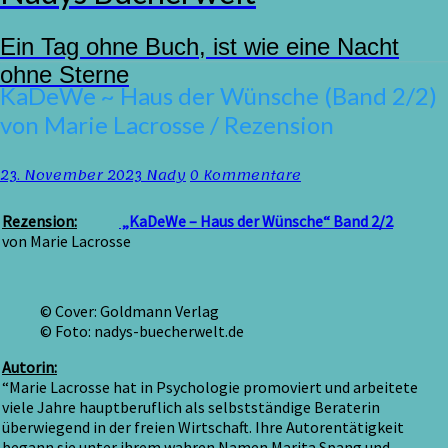
Ein Tag ohne Buch, ist wie eine Nacht
ohne Sterne
KaDeWe
KaDeWe ~ Haus der Wünsche (Band 2/2)
~
von Marie Lacrosse / Rezension
Haus
der
Wünsche
Kommentare
23. November 2023
Nady
0 Kommentare
(Band
2/2)
Rezension:
„KaDeWe – Haus der Wünsche“ Band 2/2
von
von Marie Lacrosse
Marie
Lacrosse
/
Rezension
© Cover: Goldmann Verlag
© Foto: nadys-buecherwelt.de
Autorin:
“Marie Lacrosse hat in Psychologie promoviert und arbeitete
viele Jahre hauptberuflich als selbstständige Beraterin
überwiegend in der freien Wirtschaft. Ihre Autorentätigkeit
begann sie unter ihrem wahren Namen Marita Spang und