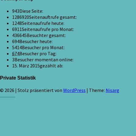
943
Diese Seite:
1286920
Seitenauftrufe gesamt:
1248
Seitenaufrufe heute:
6911
Seitenaufrufe pro Monat:
436645
Besuchter gesamt:
694
Besucher heute:
5414
Besucher pro Monat:
674
Besucher pro Tag:
3
Besucher momentan online:
15. März 2015
gezählt ab:
Private Statistik
© 2026
|
Stolz präsentiert von
WordPress
|
Theme:
Nisarg