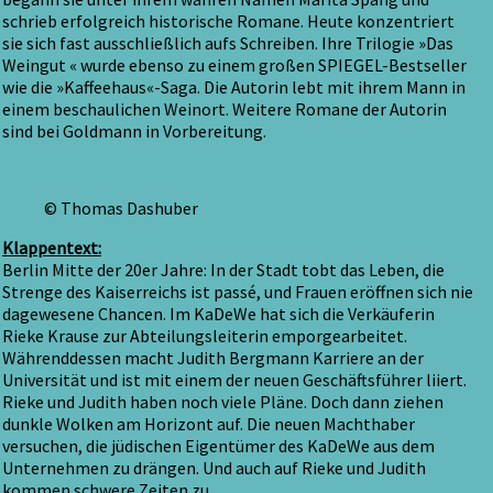
schrieb erfolgreich historische Romane. Heute konzentriert
sie sich fast ausschließlich aufs Schreiben. Ihre Trilogie »Das
Weingut « wurde ebenso zu einem großen SPIEGEL-Bestseller
wie die »Kaffeehaus«-Saga. Die Autorin lebt mit ihrem Mann in
einem beschaulichen Weinort. Weitere Romane der Autorin
sind bei Goldmann in Vorbereitung.
© Thomas Dashuber
Klappentext:
Berlin Mitte der 20er Jahre: In der Stadt tobt das Leben, die
Strenge des Kaiserreichs ist passé, und Frauen eröffnen sich nie
dagewesene Chancen. Im KaDeWe hat sich die Verkäuferin
Rieke Krause zur Abteilungsleiterin emporgearbeitet.
Währenddessen macht Judith Bergmann Karriere an der
Universität und ist mit einem der neuen Geschäftsführer liiert.
Rieke und Judith haben noch viele Pläne. Doch dann ziehen
dunkle Wolken am Horizont auf. Die neuen Machthaber
versuchen, die jüdischen Eigentümer des KaDeWe aus dem
Unternehmen zu drängen. Und auch auf Rieke und Judith
kommen schwere Zeiten zu …