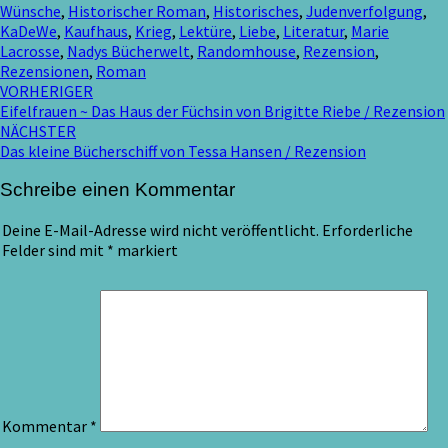
Wünsche
,
Historischer Roman
,
Historisches
,
Judenverfolgung
,
KaDeWe
,
Kaufhaus
,
Krieg
,
Lektüre
,
Liebe
,
Literatur
,
Marie
Lacrosse
,
Nadys Bücherwelt
,
Randomhouse
,
Rezension
,
Rezensionen
,
Roman
Beitragsnavigation
VORHERIGER
Eifelfrauen ~ Das Haus der Füchsin von Brigitte Riebe / Rezension
NÄCHSTER
Das kleine Bücherschiff von Tessa Hansen / Rezension
Schreibe einen Kommentar
Deine E-Mail-Adresse wird nicht veröffentlicht.
Erforderliche
Felder sind mit
*
markiert
Kommentar
*