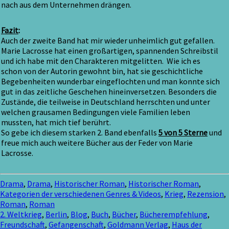
nach aus dem Unternehmen drängen.
Fazit
:
Auch der zweite Band hat mir wieder unheimlich gut gefallen.
Marie Lacrosse hat einen großartigen, spannenden Schreibstil
und ich habe mit den Charakteren mitgelitten. Wie ich es
schon von der Autorin gewohnt bin, hat sie geschichtliche
Begebenheiten wunderbar eingeflochten und man konnte sich
gut in das zeitliche Geschehen hineinversetzen. Besonders die
Zustände, die teilweise in Deutschland herrschten und unter
welchen grausamen Bedingungen viele Familien leben
mussten, hat mich tief berührt.
So gebe ich diesem starken 2. Band ebenfalls
5 von 5 Sterne
und
freue mich auch weitere Bücher aus der Feder von Marie
Lacrosse.
Drama
,
Drama
,
Historischer Roman
,
Historischer Roman
,
Kategorien der verschiedenen Genres & Videos
,
Krieg
,
Rezension
,
Roman
,
Roman
2. Weltkrieg
,
Berlin
,
Blog
,
Buch
,
Bücher
,
Bücherempfehlung
,
Freundschaft
,
Gefangenschaft
,
Goldmann Verlag
,
Haus der