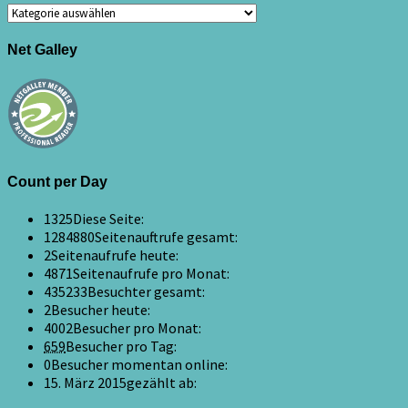
Kategorien
Net Galley
Count per Day
1325
Diese Seite:
1284880
Seitenauftrufe gesamt:
2
Seitenaufrufe heute:
4871
Seitenaufrufe pro Monat:
435233
Besuchter gesamt:
2
Besucher heute:
4002
Besucher pro Monat:
659
Besucher pro Tag:
0
Besucher momentan online:
15. März 2015
gezählt ab: