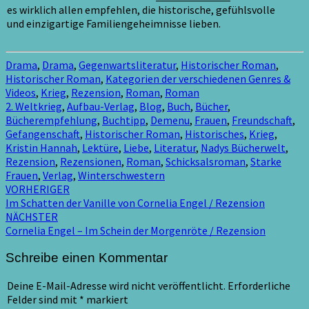
es wirklich allen empfehlen, die historische, gefühlsvolle
und einzigartige Familiengeheimnisse lieben.
Drama
,
Drama
,
Gegenwartsliteratur
,
Historischer Roman
,
Historischer Roman
,
Kategorien der verschiedenen Genres &
Videos
,
Krieg
,
Rezension
,
Roman
,
Roman
2. Weltkrieg
,
Aufbau-Verlag
,
Blog
,
Buch
,
Bücher
,
Bücherempfehlung
,
Buchtipp
,
Demenu
,
Frauen
,
Freundschaft
,
Gefangenschaft
,
Historischer Roman
,
Historisches
,
Krieg
,
Kristin Hannah
,
Lektüre
,
Liebe
,
Literatur
,
Nadys Bücherwelt
,
Rezension
,
Rezensionen
,
Roman
,
Schicksalsroman
,
Starke
Frauen
,
Verlag
,
Winterschwestern
Beitragsnavigation
VORHERIGER
Im Schatten der Vanille von Cornelia Engel / Rezension
NÄCHSTER
Cornelia Engel – Im Schein der Morgenröte / Rezension
Schreibe einen Kommentar
Deine E-Mail-Adresse wird nicht veröffentlicht.
Erforderliche
Felder sind mit
*
markiert