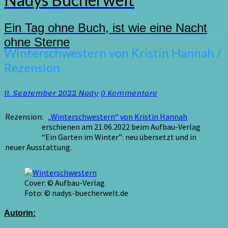
Ein Tag ohne Buch, ist wie eine Nacht
ohne Sterne
Winterschwestern
Winterschwestern von Kristin Hannah /
von
Rezension
Kristin
Hannah
/
Kommentare
11. September 2022
Nady
0 Kommentare
Rezension
Rezension:
„Winterschwestern“ von Kristin Hannah
erschienen am 21.06.2022 beim Aufbau-Verlag
“Ein Garten im Winter”: neu übersetzt und in
neuer Ausstattung.
Cover: © Aufbau-Verlag
Foto: © nadys-buecherwelt.de
Autorin: