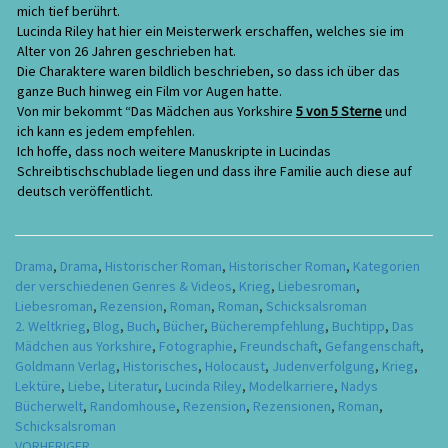
mich tief berührt.
Lucinda Riley hat hier ein Meisterwerk erschaffen, welches sie im
Alter von 26 Jahren geschrieben hat.
Die Charaktere waren bildlich beschrieben, so dass ich über das
ganze Buch hinweg ein Film vor Augen hatte.
Von mir bekommt “Das Mädchen aus Yorkshire
5 von 5 Sterne
und
ich kann es jedem empfehlen.
Ich hoffe, dass noch weitere Manuskripte in Lucindas
Schreibtischschublade liegen und dass ihre Familie auch diese auf
deutsch veröffentlicht.
Drama
,
Drama
,
Historischer Roman
,
Historischer Roman
,
Kategorien
der verschiedenen Genres & Videos
,
Krieg
,
Liebesroman
,
Liebesroman
,
Rezension
,
Roman
,
Roman
,
Schicksalsroman
2. Weltkrieg
,
Blog
,
Buch
,
Bücher
,
Bücherempfehlung
,
Buchtipp
,
Das
Mädchen aus Yorkshire
,
Fotographie
,
Freundschaft
,
Gefangenschaft
,
Goldmann Verlag
,
Historisches
,
Holocaust
,
Judenverfolgung
,
Krieg
,
Lektüre
,
Liebe
,
Literatur
,
Lucinda Riley
,
Modelkarriere
,
Nadys
Bücherwelt
,
Randomhouse
,
Rezension
,
Rezensionen
,
Roman
,
Schicksalsroman
VORHERIGER