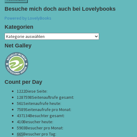
Besuche mich doch auch bei Lovelybooks
Powered by LovelyBooks
Kategorien
Kategorien
Net Galley
Count per Day
1222
Diese Seite:
1287598
Seitenauftrufe gesamt:
561
Seitenaufrufe heute:
7589
Seitenaufrufe pro Monat:
437134
Besuchter gesamt:
410
Besucher heute:
5903
Besucher pro Monat:
665
Besucher pro Tag: