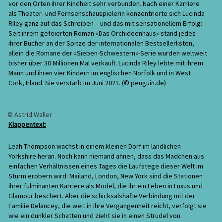
vor den Orten ihrer Kindheit sehr verbunden. Nach einer Karriere
als Theater- und Fernsehschauspielerin konzentrierte sich Lucinda
Riley ganz auf das Schreiben – und das mit sensationellem Erfolg:
Seit ihrem gefeierten Roman »Das Orchideenhaus« stand jedes
ihrer Bücher an der Spitze der internationalen Bestsellerlisten,
allein die Romane der »Sieben-Schwestern«-Serie wurden weltweit
bisher über 30 Millionen Mal verkauft. Lucinda Riley lebte mit ihrem
Mann und ihren vier Kindern im englischen Norfolk und in West
Cork, Irland. Sie verstarb im Juni 2021. (© penguin.de)
© Astrid Waller
Klappentext:
Leah Thompson wächst in einem kleinen Dorf im ländlichen
Yorkshire heran. Noch kann niemand ahnen, dass das Mädchen aus
einfachen Verhältnissen eines Tages die Laufstege dieser Welt im
Sturm erobern wird: Mailand, London, New York sind die Stationen
ihrer fulminanten Karriere als Model, die ihr ein Leben in Luxus und
Glamour beschert. Aber die schicksalshafte Verbindung mit der
Familie Delancey, die weit in ihre Vergangenheit reicht, verfolgt sie
wie ein dunkler Schatten und zieht sie in einen Strudel von