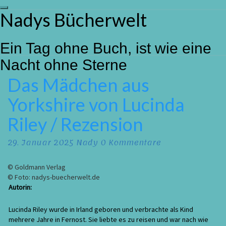
Toggle
Nadys Bücherwelt
Skip
navigation
to
content
Ein Tag ohne Buch, ist wie eine
Nacht ohne Sterne
Das Mädchen aus
Das
Mädchen
Yorkshire von Lucinda
aus
Yorkshire
Riley / Rezension
von
Lucinda
Kommentare
Riley
29. Januar 2025
Nady
0 Kommentare
/
Rezension
© Goldmann Verlag
© Foto: nadys-buecherwelt.de
Autorin:
Lucinda Riley wurde in Irland geboren und verbrachte als Kind
mehrere Jahre in Fernost. Sie liebte es zu reisen und war nach wie