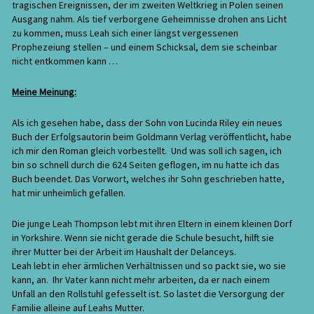
tragischen Ereignissen, der im zweiten Weltkrieg in Polen seinen
Ausgang nahm. Als tief verborgene Geheimnisse drohen ans Licht
zu kommen, muss Leah sich einer längst vergessenen
Prophezeiung stellen – und einem Schicksal, dem sie scheinbar
nicht entkommen kann …
Meine Meinung:
Als ich gesehen habe, dass der Sohn von Lucinda Riley ein neues
Buch der Erfolgsautorin beim Goldmann Verlag veröffentlicht, habe
ich mir den Roman gleich vorbestellt. Und was soll ich sagen, ich
bin so schnell durch die 624 Seiten geflogen, im nu hatte ich das
Buch beendet. Das Vorwort, welches ihr Sohn geschrieben hatte,
hat mir unheimlich gefallen.
Die junge Leah Thompson lebt mit ihren Eltern in einem kleinen Dorf
in Yorkshire. Wenn sie nicht gerade die Schule besucht, hilft sie
ihrer Mutter bei der Arbeit im Haushalt der Delanceys.
Leah lebt in eher ärmlichen Verhältnissen und so packt sie, wo sie
kann, an. Ihr Vater kann nicht mehr arbeiten, da er nach einem
Unfall an den Rollstuhl gefesselt ist. So lastet die Versorgung der
Familie alleine auf Leahs Mutter.