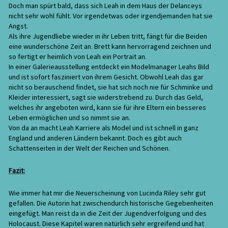
Doch man spürt bald, dass sich Leah in dem Haus der Delanceys
nicht sehr wohl fühlt. Vor irgendetwas oder irgendjemanden hat sie
Angst.
Als ihre Jugendliebe wieder in ihr Leben tritt, fängt für die Beiden
eine wunderschöne Zeit an. Brett kann hervorragend zeichnen und
so fertigt er heimlich von Leah ein Portrait an.
In einer Galerieausstellung entdeckt ein Modelmanager Leahs Bild
und ist sofort fasziniert von ihrem Gesicht. Obwohl Leah das gar
nicht so berauschend findet, sie hat sich noch nie für Schminke und
Kleider interessiert, sagt sie widerstrebend zu. Durch das Geld,
welches ihr angeboten wird, kann sie für ihre Eltern ein besseres
Leben ermöglichen und so nimmt sie an.
Von da an macht Leah Karriere als Model und ist schnell in ganz
England und anderen Ländern bekannt. Doch es gibt auch
Schattenseiten in der Welt der Reichen und Schönen.
Fazit:
Wie immer hat mir die Neuerscheinung von Lucinda Riley sehr gut
gefallen. Die Autorin hat zwischendurch historische Gegebenheiten
eingefügt. Man reist da in die Zeit der Jugendverfolgung und des
Holocaust. Diese Kapitel waren natürlich sehr ergreifend und hat