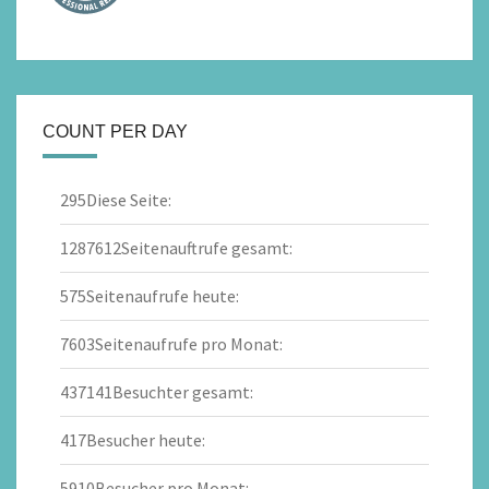
COUNT PER DAY
295
Diese Seite:
1287612
Seitenauftrufe gesamt:
575
Seitenaufrufe heute:
7603
Seitenaufrufe pro Monat:
437141
Besuchter gesamt:
417
Besucher heute:
5910
Besucher pro Monat: