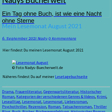
Ein Tag ohne Buch, ist wie eine Nacht
ohne Sterne
Mein
Mein Lesemonat August 2021
Lesemonat
August
Kommentare
6. September 2021
Nady
0 Kommentare
2021
Hier findest Du meinen Lesemonat August 2021
© Foto Nadys-Buecherwelt.de
Näheres findest Du auf meiner
Lesetagebuchseite
Drama
,
Frauenliteratur
,
Gegenwartsliteratur
,
Historischer
Roman
,
Kategorien der verschiedenen Genres & Videos
,
Krimi
,
Lesealltag
,
Lesemonat
,
Lesemonat
,
Liebesroman
,
Psychothriller
,
Rezension
,
Roman
,
Tatsachenroman
,
Thriller
Blog
,
Buch
,
Bücher
,
Bücherempfehlung
,
Historischer Roman
,