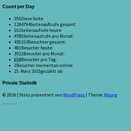
Count per Day
355
Diese Seite:
1284794
Seitenauftrufe gesamt:
551
Seitenaufrufe heute:
4785
Seitenaufrufe pro Monat:
435153
Besuchter gesamt:
481
Besucher heute:
3922
Besucher pro Monat:
658
Besucher pro Tag:
2
Besucher momentan online:
15. März 2015
gezählt ab:
Private Statistik
© 2026
|
Stolz präsentiert von
WordPress
|
Theme:
Nisarg