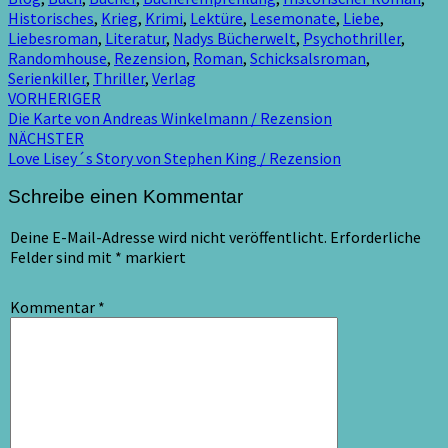
Historisches
,
Krieg
,
Krimi
,
Lektüre
,
Lesemonate
,
Liebe
,
Liebesroman
,
Literatur
,
Nadys Bücherwelt
,
Psychothriller
,
Randomhouse
,
Rezension
,
Roman
,
Schicksalsroman
,
Serienkiller
,
Thriller
,
Verlag
Beitragsnavigation
VORHERIGER
Die Karte von Andreas Winkelmann / Rezension
NÄCHSTER
Love Lisey´s Story von Stephen King / Rezension
Schreibe einen Kommentar
Deine E-Mail-Adresse wird nicht veröffentlicht.
Erforderliche
Felder sind mit
*
markiert
Kommentar
*