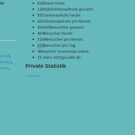
ieb
820
Diese Seite:
1286263
Seitenauftrufe gesamt:
591
Seitenaufrufe heute:
6254
Seitenaufrufe pro Monat:
436435
Besuchter gesamt:
484
Besucher heute:
5204
Besucher pro Monat:
674
Besucher pro Tag:
4
Besucher momentan online:
chaft
,
15. März 2015
gezählt ab:
teratur
,
Private Statistik
oman
,