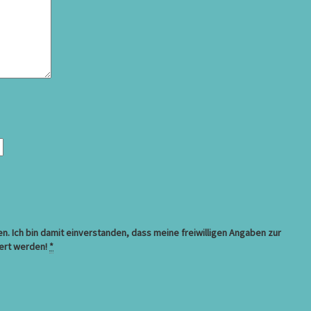
. Ich bin damit einverstanden, dass meine freiwilligen Angaben zur
ert werden!
*