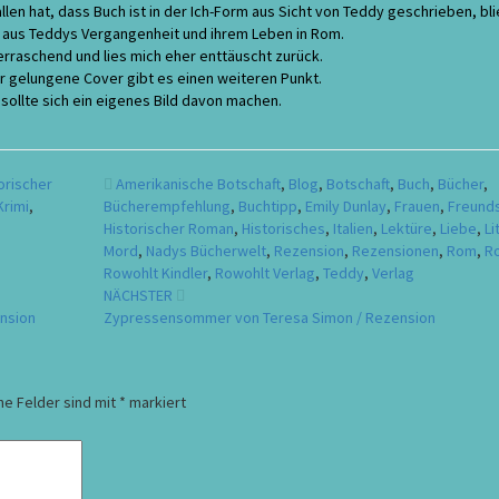
llen hat, dass Buch ist in der Ich-Form aus Sicht von Teddy geschrieben, bl
n aus Teddys Vergangenheit und ihrem Leben in Rom.
erraschend und lies mich eher enttäuscht zurück.
r gelungene Cover gibt es einen weiteren Punkt.
sollte sich ein eigenes Bild davon machen.
orischer
Amerikanische Botschaft
,
Blog
,
Botschaft
,
Buch
,
Bücher
,
Krimi
,
Bücherempfehlung
,
Buchtipp
,
Emily Dunlay
,
Frauen
,
Freunds
Historischer Roman
,
Historisches
,
Italien
,
Lektüre
,
Liebe
,
Li
Mord
,
Nadys Bücherwelt
,
Rezension
,
Rezensionen
,
Rom
,
R
Rowohlt Kindler
,
Rowohlt Verlag
,
Teddy
,
Verlag
NÄCHSTER
ension
Zypressensommer von Teresa Simon / Rezension
he Felder sind mit
*
markiert