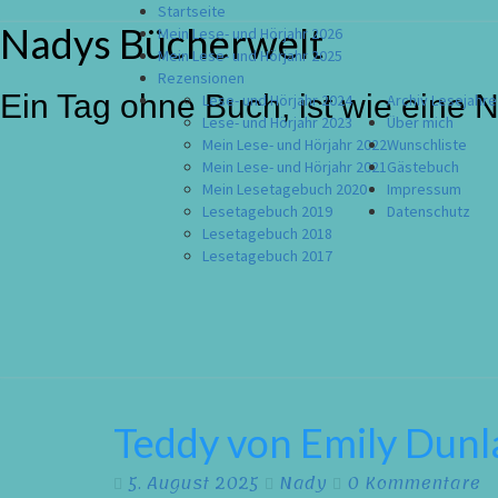
Startseite
Nadys Bücherwelt
Skip
Mein Lese- und Hörjahr 2026
to
Mein Lese- und Hörjahr 2025
content
Rezensionen
Ein Tag ohne Buch, ist wie eine 
Lese- und Hörjahr 2024
Archiv Lesejahre
Lese- und Hörjahr 2023
Über mich
Mein Lese- und Hörjahr 2022
Wunschliste
Mein Lese- und Hörjahr 2021
Gästebuch
Mein Lesetagebuch 2020
Impressum
Lesetagebuch 2019
Datenschutz
Lesetagebuch 2018
Lesetagebuch 2017
Teddy von Emily Dunl
Teddy
von
Emily
Kommentare
5. August 2025
Nady
0 Kommentare