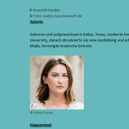
Dunlay
/
© Rowohlt Kindler
Rezension
© Foto: nadys-buecherwelt.de
Autorin:
Geboren und aufgewachsen in Dallas, Texas, studierte Emi
University, danach absolvierte sie eine Ausbildung und arb
Dhabi, Vereinigte Arabische Emirate.
© Céline Grassy
Klappentext: