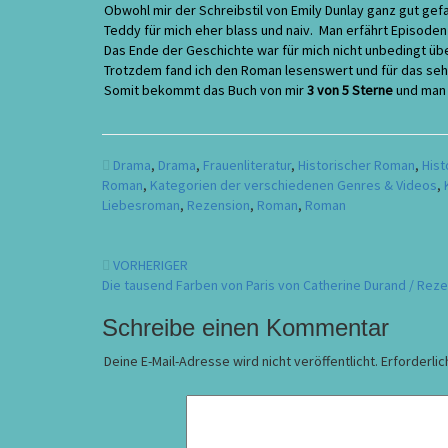
Obwohl mir der Schreibstil von Emily Dunlay ganz gut gefa
Teddy für mich eher blass und naiv. Man erfährt Episode
Das Ende der Geschichte war für mich nicht unbedingt üb
Trotzdem fand ich den Roman lesenswert und für das seh
Somit bekommt das Buch von mir
3 von 5 Sterne
und man 
Drama
,
Drama
,
Frauenliteratur
,
Historischer Roman
,
Hist
Roman
,
Kategorien der verschiedenen Genres & Videos
,
Liebesroman
,
Rezension
,
Roman
,
Roman
Beitragsnavigation
VORHERIGER
Die tausend Farben von Paris von Catherine Durand / Rez
Schreibe einen Kommentar
Deine E-Mail-Adresse wird nicht veröffentlicht.
Erforderlic