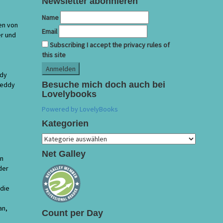
Newsletter abonnieren
Name
hen von
Email
er und
Subscribing I accept the privacy rules of
this site
ddy
Besuche mich doch auch bei
Teddy
Lovelybooks
Powered by LovelyBooks
Kategorien
Kategorien
Net Galley
nn
der
 die
an,
Count per Day