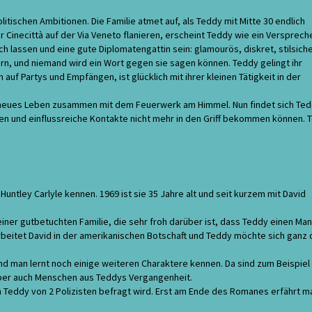
tischen Ambitionen. Die Familie atmet auf, als Teddy mit Mitte 30 endlich
er Cinecittà auf der Via Veneto flanieren, erscheint Teddy wie ein Versprec
sich lassen und eine gute Diplomatengattin sein: glamourös, diskret, stilsich
ern, und niemand wird ein Wort gegen sie sagen können. Teddy gelingt ihr
uf Partys und Empfängen, ist glücklich mit ihrer kleinen Tätigkeit in der
hr neues Leben zusammen mit dem Feuerwerk am Himmel. Nun findet sich Te
ren und einflussreiche Kontakte nicht mehr in den Griff bekommen können. 
untley Carlyle kennen. 1969 ist sie 35 Jahre alt und seit kurzem mit David
einer gutbetuchten Familie, die sehr froh darüber ist, dass Teddy einen Ma
rbeitet David in der amerikanischen Botschaft und Teddy möchte sich ganz 
und man lernt noch einige weiteren Charaktere kennen. Da sind zum Beispiel
 aber auch Menschen aus Teddys Vergangenheit.
m Teddy von 2 Polizisten befragt wird. Erst am Ende des Romanes erfährt m