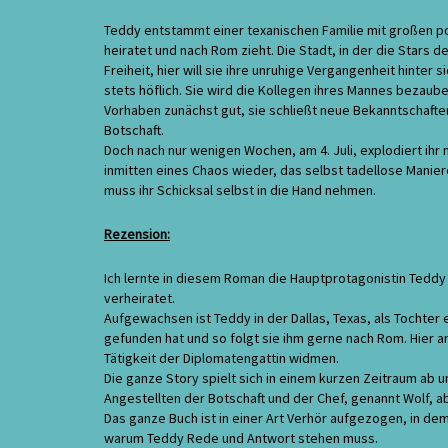
Teddy entstammt einer texanischen Familie mit großen poli
heiratet und nach Rom zieht. Die Stadt, in der die Stars d
Freiheit, hier will sie ihre unruhige Vergangenheit hinter 
stets höflich. Sie wird die Kollegen ihres Mannes bezaub
Vorhaben zunächst gut, sie schließt neue Bekanntschaften a
Botschaft.
Doch nach nur wenigen Wochen, am 4. Juli, explodiert i
inmitten eines Chaos wieder, das selbst tadellose Manie
muss ihr Schicksal selbst in die Hand nehmen.
Rezension:
Ich lernte in diesem Roman die Hauptprotagonistin Teddy H
verheiratet.
Aufgewachsen ist Teddy in der Dallas, Texas, als Tochter 
gefunden hat und so folgt sie ihm gerne nach Rom. Hier a
Tätigkeit der Diplomatengattin widmen.
Die ganze Story spielt sich in einem kurzen Zeitraum ab 
Angestellten der Botschaft und der Chef, genannt Wolf,
Das ganze Buch ist in einer Art Verhör aufgezogen, in de
warum Teddy Rede und Antwort stehen muss.