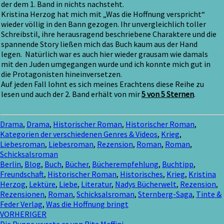
der dem 1. Band in nichts nachsteht.
Kristina Herzog hat mich mit „Was die Hoffnung verspricht“
wieder völlig in den Bann gezogen. Ihr unvergleichlich toller
Schreibstil, ihre herausragend beschriebene Charaktere und die
spannende Story ließen mich das Buch kaum aus der Hand
legen. Natürlich war es auch hier wieder grausam wie damals
mit den Juden umgegangen wurde und ich konnte mich gut in
die Protagonisten hineinversetzen.
Auf jeden Fall lohnt es sich meines Erachtens diese Reihe zu
lesen und auch der 2. Band erhält von mir
5 von 5 Sternen
.
Drama
,
Drama
,
Historischer Roman
,
Historischer Roman
,
Kategorien der verschiedenen Genres & Videos
,
Krieg
,
Liebesroman
,
Liebesroman
,
Rezension
,
Roman
,
Roman
,
Schicksalsroman
Berlin
,
Blog
,
Buch
,
Bücher
,
Bücherempfehlung
,
Buchtipp
,
Freundschaft
,
Historischer Roman
,
Historisches
,
Krieg
,
Kristina
Herzog
,
Lektüre
,
Liebe
,
Literatur
,
Nadys Bücherwelt
,
Rezension
,
Rezensionen
,
Roman
,
Schicksalsroman
,
Sternberg-Saga
,
Tinte &
Feder Verlag
,
Was die Hoffnung bringt
Beitragsnavigation
VORHERIGER
Die Puppe wusste es von Rita Maffini