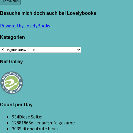
Besuche mich doch auch bei Lovelybooks
Powered by LovelyBooks
Kategorien
Kategorien
Net Galley
Count per Day
934
Diese Seite:
1288186
Seitenauftrufe gesamt:
303
Seitenaufrufe heute: