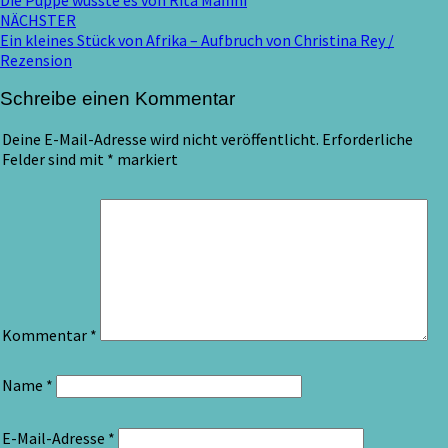
NÄCHSTER
Ein kleines Stück von Afrika – Aufbruch von Christina Rey /
Rezension
Schreibe einen Kommentar
Deine E-Mail-Adresse wird nicht veröffentlicht.
Erforderliche
Felder sind mit
*
markiert
Kommentar
*
Name
*
E-Mail-Adresse
*