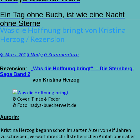
Ein Tag ohne Buch, ist wie eine Nacht
ohne Sterne
Was
Was die Hoffnung bringt von Kristina
die
Herzog / Rezension
Hoffnung
bringt
von
Kommentare
9. März 2023
Nady
0 Kommentare
Kristina
Herzog
Rezension:
„Was die Hoffnung bringt“ – Die Sternberg-
/
Saga Band 2
Rezension
von Kristina Herzog
© Cover: Tinte & Feder
© Foto: nadys-buecherwelt.de
Autorin:
Kristina Herzog begann schon im zarten Alter von elf Jahren
zu schreiben, verwarf ihre schriftstellerischen Ambitionen aber