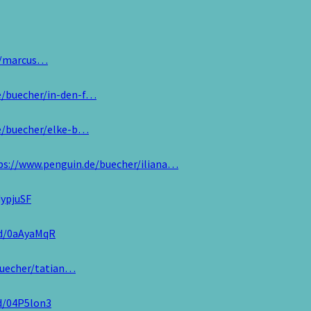
r/marcus…
e/buecher/in-den-f…
e/buecher/elke-b…
ps://www.penguin.de/buecher/iliana…
dypjuSF
/d/0aAyaMqR
buecher/tatian…
d/04P5lon3