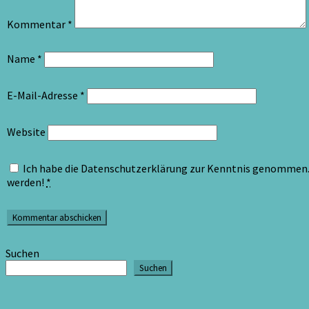
Kommentar
*
Name
*
E-Mail-Adresse
*
Website
Ich habe die Datenschutzerklärung zur Kenntnis genommen. 
werden!
*
Suchen
Suchen