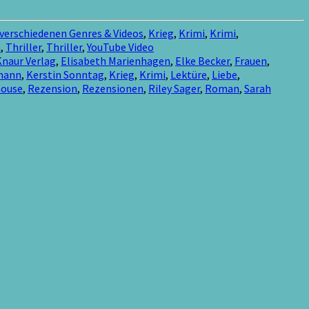
 verschiedenen Genres & Videos
,
Krieg
,
Krimi
,
Krimi
,
n
,
Thriller
,
Thriller
,
YouTube Video
naur Verlag
,
Elisabeth Marienhagen
,
Elke Becker
,
Frauen
,
rmann
,
Kerstin Sonntag
,
Krieg
,
Krimi
,
Lektüre
,
Liebe
,
ouse
,
Rezension
,
Rezensionen
,
Riley Sager
,
Roman
,
Sarah