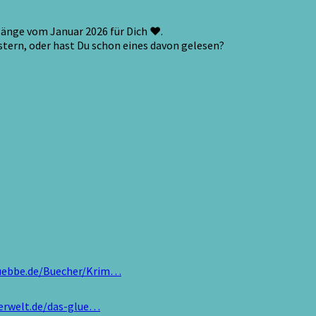
gänge vom Januar 2026 für Dich ♥.
istern, oder hast Du schon eines davon gelesen?
luebbe.de/Buecher/Krim…
erwelt.de/das-glue…