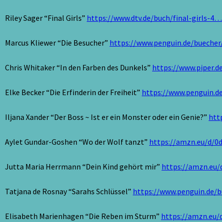
Riley Sager “Final Girls”
https://www.dtv.de/buch/final-girls-4…
Marcus Kliewer “Die Besucher”
https://www.penguin.de/bueche
Chris Whitaker “In den Farben des Dunkels”
https://www.piper.d
Elke Becker “Die Erfinderin der Freiheit”
https://www.penguin.d
Iljana Xander “Der Boss ~ Ist er ein Monster oder ein Genie?”
htt
Aylet Gundar-Goshen “Wo der Wolf tanzt”
https://amzn.eu/d/0
Jutta Maria Herrmann “Dein Kind gehört mir”
https://amzn.eu
Tatjana de Rosnay “Sarahs Schlüssel”
https://www.penguin.de/
Elisabeth Marienhagen “Die Reben im Sturm”
https://amzn.eu/