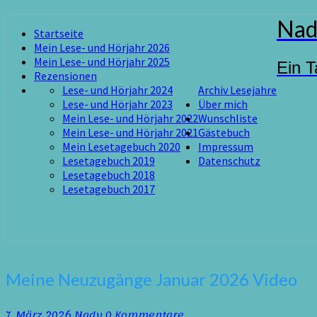
Skip
Nad
Startseite
to
Mein Lese- und Hörjahr 2026
content
Mein Lese- und Hörjahr 2025
Ein T
Rezensionen
Lese- und Hörjahr 2024
Archiv Lesejahre
Lese- und Hörjahr 2023
Über mich
Mein Lese- und Hörjahr 2022
Wunschliste
Mein Lese- und Hörjahr 2021
Gästebuch
Mein Lesetagebuch 2020
Impressum
Lesetagebuch 2019
Datenschutz
Lesetagebuch 2018
Lesetagebuch 2017
Meine
Meine Neuzugänge Januar 2026 Video
Neuzugänge
Januar
Kommentare
7. März 2026
Nady
0 Kommentare