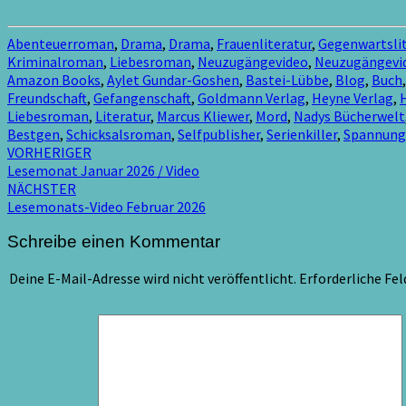
Abenteuerroman
,
Drama
,
Drama
,
Frauenliteratur
,
Gegenwartslit
Kriminalroman
,
Liebesroman
,
Neuzugängevideo
,
Neuzugängevi
Amazon Books
,
Aylet Gundar-Goshen
,
Bastei-Lübbe
,
Blog
,
Buch
Freundschaft
,
Gefangenschaft
,
Goldmann Verlag
,
Heyne Verlag
,
Liebesroman
,
Literatur
,
Marcus Kliewer
,
Mord
,
Nadys Bücherwelt
Bestgen
,
Schicksalsroman
,
Selfpublisher
,
Serienkiller
,
Spannung
Beitragsnavigation
VORHERIGER
Lesemonat Januar 2026 / Video
NÄCHSTER
Lesemonats-Video Februar 2026
Schreibe einen Kommentar
Deine E-Mail-Adresse wird nicht veröffentlicht.
Erforderliche Fel