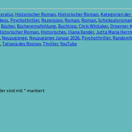
eratur
,
Historischer Roman
,
Historischer Roman
,
Kategorien der
deos
,
Psychothriller
,
Rezension
,
Roman
,
Roman
,
Schicksalsroma
,
Bücher
,
Bücherempfehlung
,
Buchtipp
,
Chris Whitaker
,
Droemer-K
Historischer Roman
,
Historisches
,
Iljana Xander
,
Jutta Maria Her
,
Neuzugänge
,
Neuzugänge Januar 2026
,
Psychothriller
,
Randomh
,
Tatjana des Rosnay
,
Thriller
,
YouTube
der sind mit
*
markiert